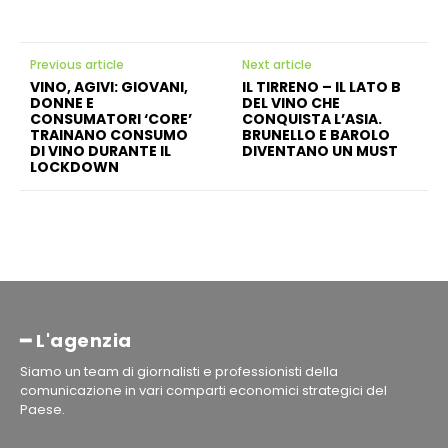
Previous article
Next article
VINO, AGIVI: GIOVANI,
IL TIRRENO – IL LATO B
DONNE E
DEL VINO CHE
CONSUMATORI ‘CORE’
CONQUISTA L’ASIA.
TRAINANO CONSUMO
BRUNELLO E BAROLO
DI VINO DURANTE IL
DIVENTANO UN MUST
LOCKDOWN
━ L'agenzia
Siamo un team di giornalisti e professionisti della
comunicazione in vari comparti economici strategici del
Paese.