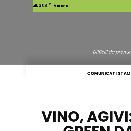
C
35.9
Verona
Difficili da pron
COMUNICATI STAM
VINO, AGIV