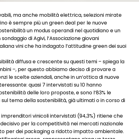
vabili, ma anche mobilità elettrica, selezioni mirate
il vino è sempre più un green deal per le nuove
ostenibilità un modus operandi nel quotidiano e un
sondaggio di Agivi, l’Associazione giovani
taliana vini che ha indagato l’attitudine green dei suoi
ilità diffusa e crescente su questi temi – spiega la
lombini –, per questo abbiamo deciso di provare a
nzi le scelte aziendali, anche in un’ottica di nuove
ressante: quasi 7 intervistati su 10 hanno
sostenibilità delle loro proposte, e sono l’83% le
ul tema della sostenibilità, già ultimati o in corso di
 imprenditori vinicoli intervistati (94,3%) ritiene che
 decisivo per la competitività nei mercati nazionale
ato per dei packaging a ridotto impatto ambientale.