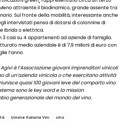
ertificazioni green¸ rappresentano circa un terzo
. Meno attraente il biodinamico, grande assente tra
onario. Sul fronte della mobilità, interessante anche
gli intervistati pensa di dotarsi di colonnine di
 ibrida o elettrica.
n 3 casi su 4 appartenenti ad aziende di famiglia.
fatturato medio aziendale è di 7,9 milioni di euro con
lie l’anno.
, Agivi è l’Associazione giovani imprenditori vinicoli
erno di un’azienda vinicola o che esercitano attività
 riunisce quasi 100 giovani leve del comparto vino
istema sono le key word e la mission
cambio generazionale del mondo del vino.
ità
Unione Italiana Vini
vino