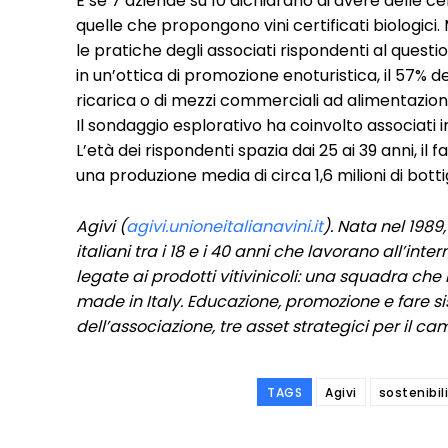
E se 7 aziende su 10 dichiarano di avere delle c
quelle che propongono vini certificati biologici
le pratiche degli associati rispondenti al questi
in un’ottica di promozione enoturistica, il 57% de
ricarica o di mezzi commerciali ad alimentazione
Il sondaggio esplorativo ha coinvolto associati i
L’età dei rispondenti spazia dai 25 ai 39 anni, il 
una produzione media di circa 1,6 milioni di bottig
Agivi (
agivi.unioneitalianavini.it
). Nata nel 1989
italiani tra i 18 e i 40 anni che lavorano all’int
legate ai prodotti vitivinicoli: una squadra che
made in Italy. Educazione, promozione e fare s
dell’associazione, tre asset strategici per il 
TAGS
Agivi
sostenibil