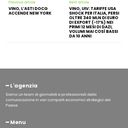
Previous article
Next article
VINO, L’ASTI DOCG
VINO, UIV: TARIFFE USA
ACCENDE NEW YORK
SHOCK PER ITALIA, PERSI
OLTRE 340 MLN DI EURO
DI EXPORT (-17%) NEI
PRIMI 12 MESI DI DAZI,
VOLUMI MAI COSÌ BASSI
DA 10 ANNI
━ L'agenzia
Siamo un team di giornalisti e professionisti della
comunicazione in vari comparti economici strategici del
Paese.
━ Menu