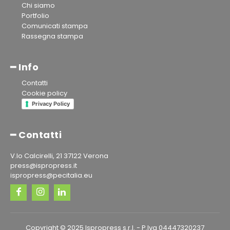
Chi siamo
Portfolio
Comunicati stampa
Rassegna stampa
━ Info
Contatti
Cookie policy
Privacy Policy
━ Contatti
V.lo Calcirelli, 21 37122 Verona
press@ispropress.it
ispropress@pecitalia.eu
Copyright © 2025 Ispropress s.r.l. - P.Iva 04447320237