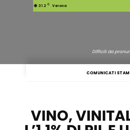
C
31.2
Verona
Difficili da pron
COMUNICATI STAM
VINO, VINITAL