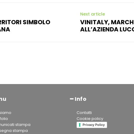
Next article
RRITORI SIMBOLO
VINITALY, MARCH
ANA
ALL’AZIENDA LUC
nu
━ Info
 siamo
Contatti
folio
Cookie policy
unicati stampa
Privacy Policy
segna stampa