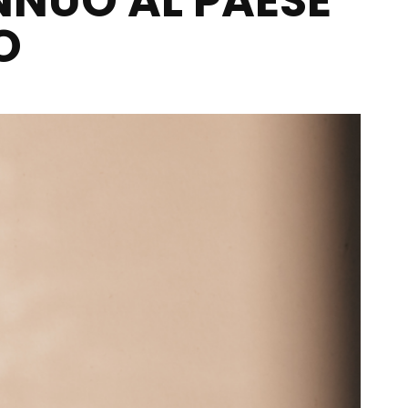
ANNUO AL PAESE
O