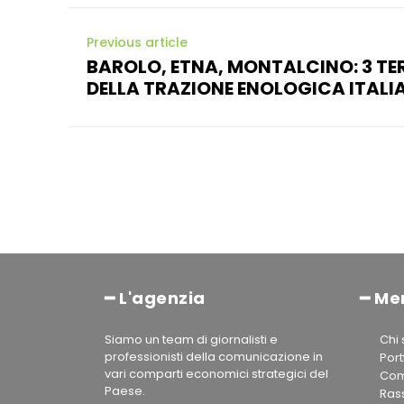
Previous article
BAROLO, ETNA, MONTALCINO: 3 TE
DELLA TRAZIONE ENOLOGICA ITALI
━ L'agenzia
━ Me
Siamo un team di giornalisti e
Chi
professionisti della comunicazione in
Port
vari comparti economici strategici del
Com
Paese.
Ras