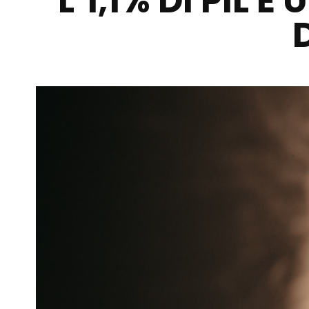
L’1,1% DI PIL