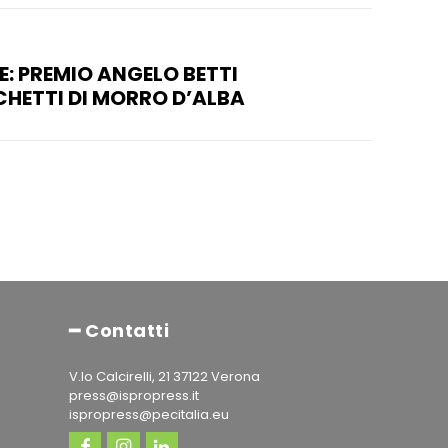
E: PREMIO ANGELO BETTI
CHETTI DI MORRO D’ALBA
━ Contatti
V.lo Calcirelli, 21 37122 Verona
press@ispropress.it
ispropress@pecitalia.eu