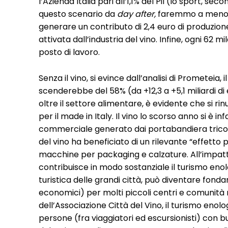
l’Azienda Italia pari all’1,1% del Pil (lo sport, sec
questo scenario da
day after,
faremmo a meno d
generare un contributo di 2,4 euro di produzione
attivata dall’industria del vino. Infine, ogni 62 m
posto di lavoro.
Senza il vino, si evince dall’analisi di Prometei
scenderebbe del 58% (da +12,3 a +5,1 miliardi d
oltre il settore alimentare, è evidente che si 
per il made in Italy. Il vino lo scorso anno si è 
commerciale generato dai portabandiera tricolor
del vino ha beneficiato di un rilevante “effetto 
macchine per packaging e calzature. All’impatt
contribuisce in modo sostanziale il turismo eno
turistica delle grandi città, può diventare fond
economici) per molti piccoli centri e comunità rur
dell’Associazione Città del Vino, il turismo enol
persone (fra viaggiatori ed escursionisti) con bud