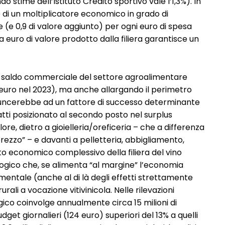
ondo stime dell’Istituto Credito sportivo vale l’1,3%). In
i un moltiplicatore economico in grado di
 (e 0,9 di valore aggiunto) per ogni euro di spesa
ila euro di valore prodotto dalla filiera garantisce un
a, il saldo commerciale del settore agroalimentare
i euro nel 2023), ma anche allargando il perimetro
rinuncerebbe ad un fattore di successo determinante
infatti posizionato al secondo posto nel surplus
e, dietro a gioielleria/oreficeria – che a differenza
prezzo” – e davanti a pelletteria, abbigliamento,
o economico complessivo della filiera del vino
logico che, se alimenta “al margine” l’economia
amentale (anche al di là degli effetti strettamente
ali a vocazione vitivinicola. Nelle rilevazioni
ogico coinvolge annualmente circa 15 milioni di
get giornalieri (124 euro) superiori del 13% a quelli