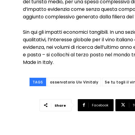
del turista medio, per una spesa complessiva di 2,6
d’impatto evidenzia come senza questa compon
aggiunto complessivo generato dalla filiera del 
Sin qui gli impatti economici tangibili. In una sez
qualitativi, l’interesse globale per il vino itali
evidenza, nei volumi di ricerca dell’ultimo anno
e pasta – si collochi al terzo posto nel mondo t
Made in Italy.
TAGS
osservatorio Uiv Vinitaly
Se tu togli il vi
Facebook
T
Share