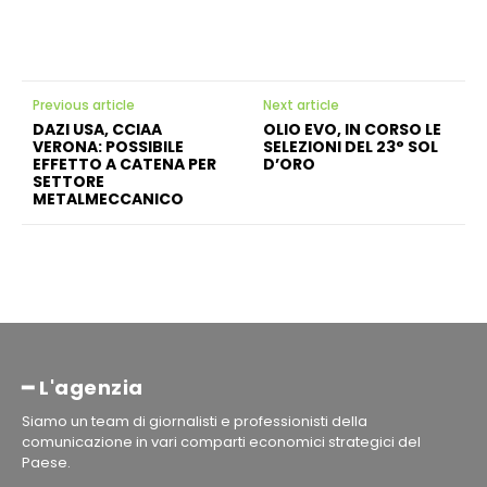
Previous article
Next article
DAZI USA, CCIAA
OLIO EVO, IN CORSO LE
VERONA: POSSIBILE
SELEZIONI DEL 23° SOL
EFFETTO A CATENA PER
D’ORO
SETTORE
METALMECCANICO
━ L'agenzia
Siamo un team di giornalisti e professionisti della
comunicazione in vari comparti economici strategici del
Paese.