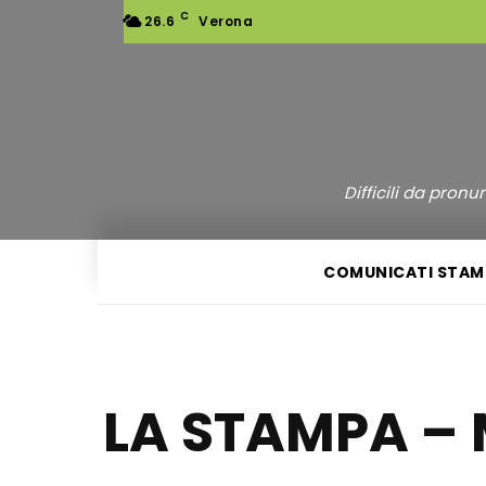
C
26.6
Verona
Difficili da pron
COMUNICATI STAM
LA STAMPA –