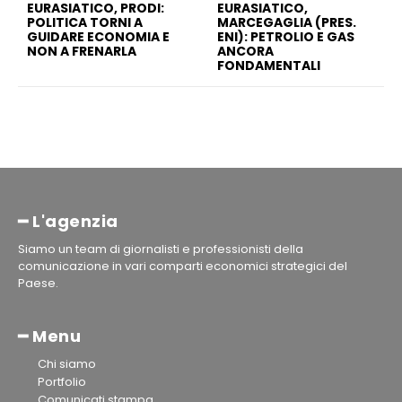
EURASIATICO, PRODI:
EURASIATICO,
POLITICA TORNI A
MARCEGAGLIA (PRES.
GUIDARE ECONOMIA E
ENI): PETROLIO E GAS
NON A FRENARLA
ANCORA
FONDAMENTALI
━ L'agenzia
Siamo un team di giornalisti e professionisti della
comunicazione in vari comparti economici strategici del
Paese.
━ Menu
Chi siamo
Portfolio
Comunicati stampa