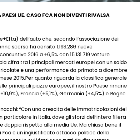
 PAESI UE. CASO FCA NON DIVENTI RIVALSA
Efta) dell’auto che, secondo l’associazione dei
’anno scorso ha censito 1.193.286 nuove
 consuntivo 2016 a +6,5% con 15.131.719 vetture
pia cifra tra i principali mercati europei con un saldo
atricolate e una performance da primato a dicembre
 mese 2015.Per quanto riguarda la classifica generale
elle principali piazze europee, il nostro Paese rimane
(+10,9%), Francia (+5,1%), Germania (+4,5%) e Regno
rnacchi: “Con una crescita delle immatricolazioni del
articolare in Italia, dove gli sforzi dell’intera filiera
 doppia rispetto alla media Ue. Ma chiuso bene il
 Fca e un ingiustificato attacco politico della