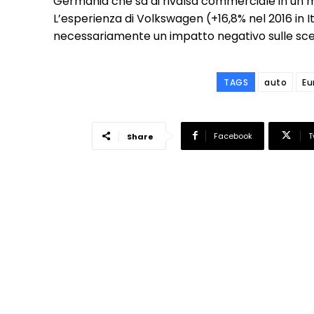
Germania che sa di rivalsa commerciale in un mo
L’esperienza di Volkswagen (+16,8% nel 2016 in 
necessariamente un impatto negativo sulle sce
TAGS
auto
Eu
Facebook
T
Share