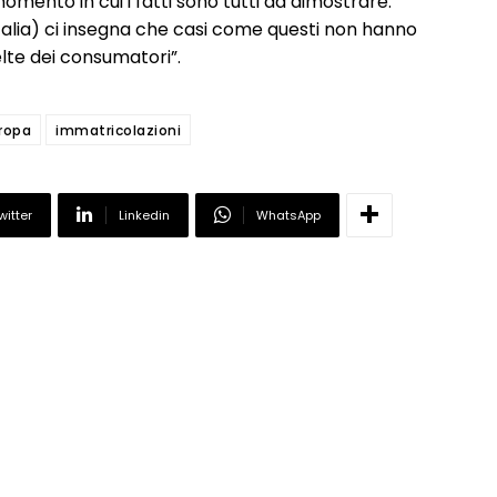
mento in cui i fatti sono tutti da dimostrare.
Italia) ci insegna che casi come questi non hanno
lte dei consumatori”.
ropa
immatricolazioni
witter
Linkedin
WhatsApp