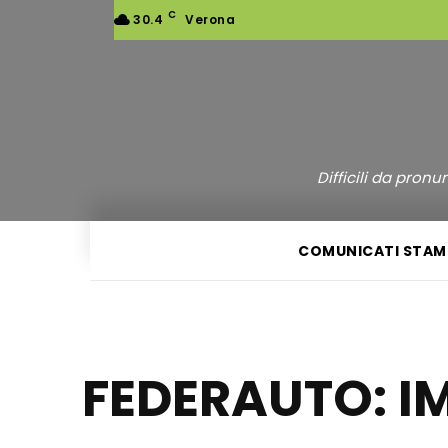
C
30.4
Verona
Difficili da pron
COMUNICATI STAM
FEDERAUTO: I