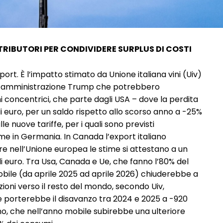
TRIBUTORI PER CONDIVIDERE SURPLUS DI COSTI
port. È l’impatto stimato da Unione italiana vini (Uiv)
 dall’amministrazione Trump che potrebbero
i concentrici, che parte dagli USA – dove la perdita
i euro, per un saldo rispetto allo scorso anno a -25%
le nuove tariffe, per i quali sono previsti
e in Germania. In Canada l’export italiano
e nell’Unione europea le stime si attestano a un
di euro. Tra Usa, Canada e Ue, che fanno l’80% del
 mobile (da aprile 2025 ad aprile 2026) chiuderebbe a
tazioni verso il resto del mondo, secondo Uiv,
 porterebbe il disavanzo tra 2024 e 2025 a -920
rno, che nell’anno mobile subirebbe una ulteriore