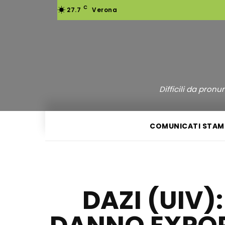
C
27.7
Verona
Difficili da pron
COMUNICATI STAM
DAZI (UIV):