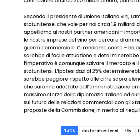
contrazione di circa 350 milioni di euro, pari al 
Secondo il presidente di Unione italiana vini, 
statunitense, che vale per noi circa 1,9 miliardi d
appelliamo ai nostri partner americani – importa
le nostre imprese del vino per cercare di ammort
guerra commerciale. Ci rendiamo conto – ha ag
sarebbe di facile attuazione e determinerebb
l’imperativo è comunque salvare il mercato e il
statunitensi. L’ipotesi dazi al 25% determinereb
sarebbe peggiore rispetto alle cifre sopra elen
che saranno adottate dall’amministrazione ame
massimo sforzo della diplomazia italiana ed euro
sul futuro delle relazioni commerciali con gli Stat
proposte della Commissione, in merito al riequil
TAGS
dazi statunitensi
Uiv