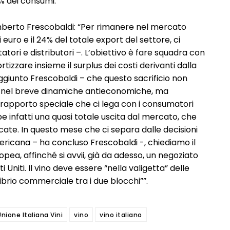
5% dei consumi.
Lamberto Frescobaldi: “Per rimanere nel mercato
i euro e il 24% del totale export del settore, ci
tori e distributori –. L’obiettivo è fare squadra con
izzare insieme il surplus dei costi derivanti dalla
giunto Frescobaldi – che questo sacrificio non
e nel breve dinamiche antieconomiche, ma
 rapporto speciale che ci lega con i consumatori
be infatti una quasi totale uscita dal mercato, che
cate. In questo mese che ci separa dalle decisioni
ricana – ha concluso Frescobaldi -, chiediamo il
pea, affinché si avvii, già da adesso, un negoziato
i Uniti. Il vino deve essere “nella valigetta” delle
ibrio commerciale tra i due blocchi””.
Unione Italiana Vini
vino
vino italiano