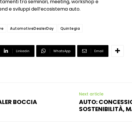
ntamenti tra seminari, meeting, workshop e
nd e sviluppi dell’ecosistema auto.
ve
AutomotiveDealerDay
Quintegia
Linkedin
WhatsApp
Email
Next article
EALER BOCCIA
AUTO: CONCESSIO
SOSTENIBILITÀ, M