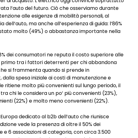
di acquisto. L’elettrico oggi convince soprattutto
rata l’auto del futuro. Ciò che osserviamo durante
enzione alle esigenze di mobilità personali, al
ia dell’auto, ma anche all’esperienza di guida: l’86%
e è stato molto (49%) o abbastanza importante nella
8% dei consumatori ne reputa il costo superiore alle
na primo tra i fattori deterrenti per chi abbandona
ne che si frammenta quando si prende in
 dalla spesa iniziale ai costi di manutenzione e
ritiene molto più convenienti sul lungo periodo, il
a chi le considera un po’ più convenienti (23%),
ienti (22%) e molto meno convenienti (22%).
 Europa dedicato al b2b dell’auto che riunisce
edizione vede la presenza di oltre il 50% dei
e e 6 associazioni di categoria, con circa 3.500