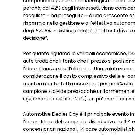
componente puramente ‘ideologica’ come driver 
perché, dal 42% degli interessati, viene conside
l’acquisto – ha proseguito – è una crescente att
risparmio nella gestione e all’effettiva autonom
degli
EV driver
dichiara infatti che il test driv
decisione”.
Per quanto riguarda le variabili economiche, l’8
auto tradizionali, tanto che il prezzo si posizio
l’idea di lanciarsi sull’elettrico. Una valutazio
considerazione il costo complessivo delle e-car,
mantenimento: fatta eccezione per un 5% che le 
campione si divide pressocché uniformemente tr
ugualmente costose (27%), un po’ meno conven
Automotive Dealer Day è il principale evento in
l’intera filiera del comparto distributivo. La 19^ 
concessionari nazionali, 14 case automobilistich