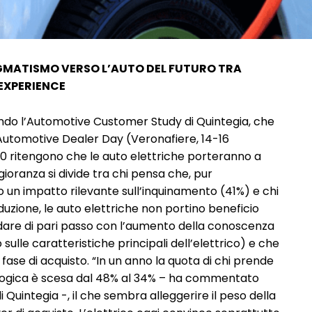
AGMATISMO VERSO L’AUTO DEL FUTURO TRA
 EXPERIENCE
ondo l’Automotive Customer Study di Quintegia, che
 Automotive Dealer Day (Veronafiere, 14-16
u 10 ritengono che le auto elettriche porteranno a
oranza si divide tra chi pensa che, pur
o un impatto rilevante sull’inquinamento (41%) e chi
duzione, le auto elettriche non portino beneficio
are di pari passo con l’aumento della conoscenza
ulle caratteristiche principali dell’elettrico) e che
ase di acquisto. “In un anno la quota di chi prende
ologica è scesa dal 48% al 34% – ha commentato
 Quintegia -, il che sembra alleggerire il peso della