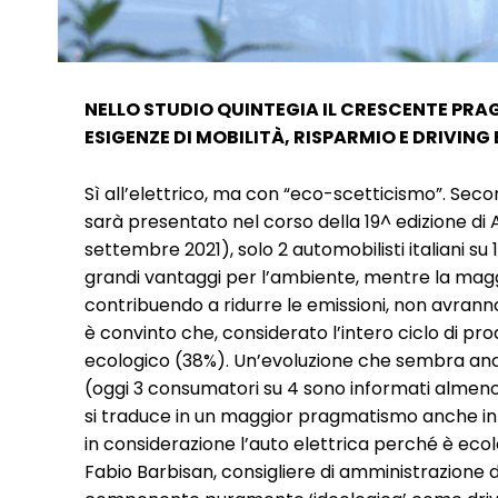
NELLO STUDIO QUINTEGIA IL CRESCENTE PR
ESIGENZE DI MOBILITÀ, RISPARMIO E DRIVING
Sì all’elettrico, ma con “eco-scetticismo”. Sec
sarà presentato nel corso della 19^ edizione di
settembre 2021), solo 2 automobilisti italiani s
grandi vantaggi per l’ambiente, mentre la maggi
contribuendo a ridurre le emissioni, non avrann
è convinto che, considerato l’intero ciclo di pro
ecologico (38%). Un’evoluzione che sembra and
(oggi 3 consumatori su 4 sono informati almeno s
si traduce in un maggior pragmatismo anche in f
in considerazione l’auto elettrica perché è ec
Fabio Barbisan, consigliere di amministrazione di