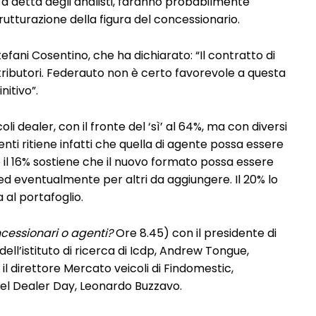
a detta degli analisti, faranno probabilmente
rutturazione della figura del concessionario.
efani Cosentino, che ha dichiarato: “Il contratto di
istributori. Federauto non è certo favorevole a questa
nitivo”.
li dealer, con il fronte del ‘sì’ al 64%, ma con diversi
enti ritiene infatti che quella di agente possa essere
 il 16% sostiene che il nuovo formato possa essere
d eventualmente per altri da aggiungere. Il 20% lo
 al portafoglio.
cessionari o agenti?
Ore 8.45) con il presidente di
dell’istituto di ricerca di Icdp, Andrew Tongue,
 il direttore Mercato veicoli di Findomestic,
del Dealer Day, Leonardo Buzzavo.