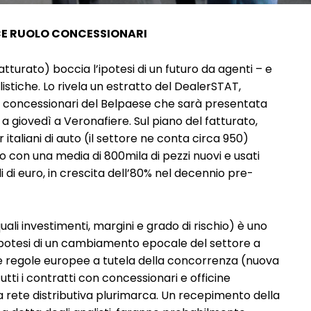
CE RUOLO CONCESSIONARI
 fatturato) boccia l’ipotesi di un futuro da agenti – e
stiche. Lo rivela un estratto del DealerSTAT,
dei concessionari del Belpaese che sarà presentata
a giovedì a Veronafiere. Sul piano del fatturato,
 italiani di auto (il settore ne conta circa 950)
on una media di 800mila di pezzi nuovi e usati
di di euro, in crescita dell’80% nel decennio pre-
ali investimenti, margini e grado di rischio) è uno
l’ipotesi di un cambiamento epocale del settore a
ve regole europee a tutela della concorrenza (nuova
tutti i contratti con concessionari e officine
a rete distributiva plurimarca. Un recepimento della