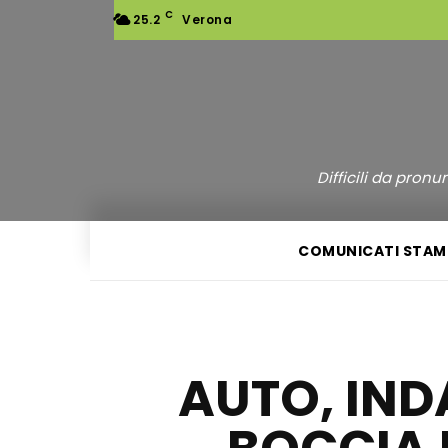
C
25.2
Verona
Difficili da pron
COMUNICATI STAM
AUTO, INDA