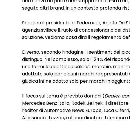
normativa da parte del Gruppo Fca e Psa a cui, 
seguito altri brand, in un contesto profonda rist
Scettico il presidente di Federauto, Adolfo De St
agenzia svilisce il ruolo di concessionario dei d
soluzione, vediamo cosa dirà il regolamento defi
Diverso, secondo l’indagine, il sentiment dei picco
distinguo. Nel complesso, solo il 24% dei rispond
una formula adatta a qualsiasi marchio, mentre
adottato solo per alcuni marchi rappresentati e
giudica infine adatto solo per marchi in aggiunta
Il focus sul tema è previsto domani (
Dealer, con
Mercedes Benz Italia, Radek Jelinek, il direttore 
l’editor di Automotive News Europe, Luca Ciferri,
Alessandro Lazzeri, e il coordinatore tematico 