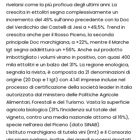
rivelarsi come la più proficua degli ultimi anni. La
crescita in ettolitri segna complessivamente un
incremento del 46% sull’anno precedente con la Doc
del Verdicchio dei Castelli di Jesi a +49,5%. Trend in
crescita anche per il Rosso Piceno, la seconda
principale Doc marchigiana, a +22%, mentre il Marche
Igt segna addirittura un +56%. Anche sul prodotto
imbottigliato i volumi virano in positivo, con quasi 400
mila ettolitri e un balzo del 31%. La regione enologica,
segnala la rivista, è composta da 21 denominazioni di
origine (20 Dop e 1 Igt) con 4.141 imprese incluse nel
processo di certificazione della società leader in Italia
autorizzata dal ministero delle Politiche Agricole
Alimentari, Forestali e del Turismo. Vasta la superficie
agricola biologica (31% l’incidenza sul totale del
vigneto, contro una media nazionale attorno al 16%),
specie nell’area del Piceno (dato SINAB).
L’Istituto marchigiano di tutela vini (Imt) e il Consorzio
vini piceni parlano, inoltre, dei grandi successi riportati