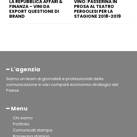
LA REPUBBLICA AFFARI &
VINO: PASSERINA IN
FINANZA – VINI DA
PROSA AL TEATRO
EXPORT QUESTIONE DI
PERGOLESI PER LA
BRAND
STAGIONE 2018-2019
━ L'agenzia
Siamo un team di giornalisti e professionisti della
comunicazione in vari comparti economici strategici del
Paese.
━ Menu
Chi siamo
Portfolio
Comunicati stampa
Rassegna stampa