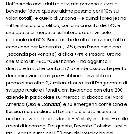
Nell’incrocio con i dati relativi alle province su vini e
bevande (dove queste ultime pesano per il 10% sui
valori totali), è quello di Ancona – e quindi l’area jesina
– il territorio più prolifico, con una crescita del 14% e
una quota di mercato sull’intero export vinicolo
regionale del 60%. Bene anche le altre province, fatta
eccezione per Macerata (-4%), con l’area ascolana
(seconda per vendite) a circa +4% e Pesaro-Urbino
che sfiora un +8%. “Quest’anno – ha aggiunto il
direttore Imt, che conta 472 aziende associate per 15
denominazioni di origine – abbiamo investito in
promozione oltre 3,2 milioni di euro tra il Programma di
sviluppo rurale e i fondi Ocm lavorando con oltre 200
aziende in particolare sui mercati di sbocco del Nord
America (Usa e Canada) e su emergenti come Cina e
Russia, ma peculiare attenzione è stata riservata
anche a eventi internazionali – Vinitaly in primis – e alle
azioni di incoming. Tra queste, l’evento Collisioni Jesi di
Ian D’Agata e Imt per i 50 anni del Verdicchio dei