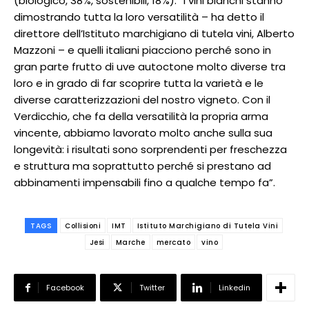
(biologico, 38%, sostenibili, 18%). “I vini bianchi stanno
dimostrando tutta la loro versatilità – ha detto il
direttore dell’Istituto marchigiano di tutela vini, Alberto
Mazzoni – e quelli italiani piacciono perché sono in
gran parte frutto di uve autoctone molto diverse tra
loro e in grado di far scoprire tutta la varietà e le
diverse caratterizzazioni del nostro vigneto. Con il
Verdicchio, che fa della versatilità la propria arma
vincente, abbiamo lavorato molto anche sulla sua
longevità: i risultati sono sorprendenti per freschezza
e struttura ma soprattutto perché si prestano ad
abbinamenti impensabili fino a qualche tempo fa”.
TAGS
Collisioni
IMT
Istituto Marchigiano di Tutela Vini
Jesi
Marche
mercato
vino
Facebook
Twitter
Linkedin