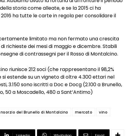
a. Abbiamo avuto la fortuna di affrontare il periodo
 della storia come alleate, e se la 2015 ci ha
 2016 ha tutte le carte in regola per consolidare il
a certamente limitato ma non fermato una crescita
di richieste dei mesi di maggio e dicembre. Stabili
e consegne di contrassegni per il Rosso di Montalcino.
lcino riunisce 212 soci (che rappresentano il 98,2%
 si estende su un vigneto di oltre 4.300 ettari nel
, 3.150 sono iscritti a Doc e Docg (2.100 a Brunello,
no, 50 a Moscadello, 480 a Sant’Antimo)
nsorzio del Brunello di Montalcino
mercato
vino
Linkedin
WhatsApp
Email