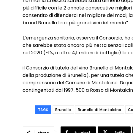
normali la crescita sarebbe stata almeno doppi
più difficile con le 2 annate consecutive migliori
consentito di difenderci nel migliore dei modi, la
brand Brunello tra i più grandi vini del mondo”.
L’emergenza sanitaria, osserva il Consorzio, h
che sarebbe stata ancora più netta senza i cali 
nel 2020 (-1%, a oltre 4,1 milioni di bottiglie) l
il Consorzio di tutela del vino Brunello di Monta
della produzione di Brunello), per una tutela che
comprensorio del Comune di Montalcino. Di questi
contingentati dal 1997, 500 a Rosso di Montalci
TAGS
Brunello
Brunello di Montalcino
Co
Facebook
Twitter
Share