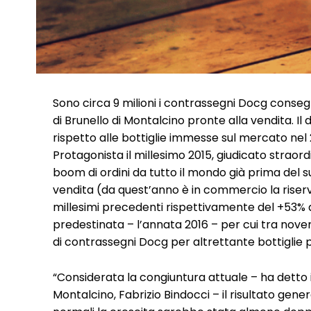
Sono circa 9 milioni i contrassegni Docg consegn
di Brunello di Montalcino pronte alla vendita. Il 
rispetto alle bottiglie immesse sul mercato nel 2
Protagonista il millesimo 2015, giudicato straord
boom di ordini da tutto il mondo già prima del su
vendita (da quest’anno è in commercio la riserv
millesimi precedenti rispettivamente del +53% 
predestinata – l’annata 2016 – per cui tra novem
di contrassegni Docg per altrettante bottiglie 
“Considerata la congiuntura attuale – ha detto i
Montalcino, Fabrizio Bindocci – il risultato gene