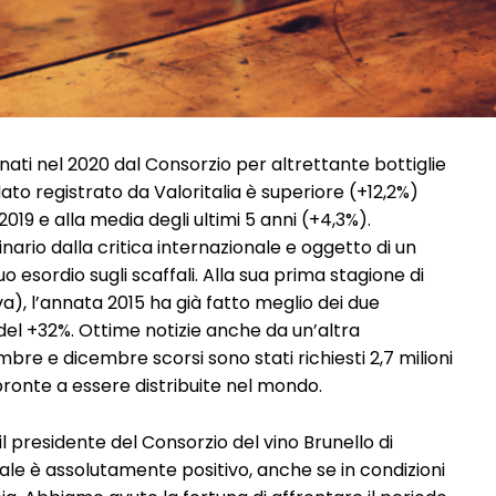
ati nel 2020 dal Consorzio per altrettante bottiglie
dato registrato da Valoritalia è superiore (+12,2%)
019 e alla media degli ultimi 5 anni (+4,3%).
inario dalla critica internazionale e oggetto di un
o esordio sugli scaffali. Alla sua prima stagione di
a), l’annata 2015 ha già fatto meglio dei due
del +32%. Ottime notizie anche da un’altra
bre e dicembre scorsi sono stati richiesti 2,7 milioni
pronte a essere distribuite nel mondo.
l presidente del Consorzio del vino Brunello di
rale è assolutamente positivo, anche se in condizioni