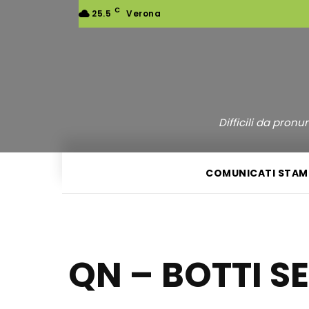
C
25.5
Verona
Difficili da pron
COMUNICATI STAM
QN – BOTTI S