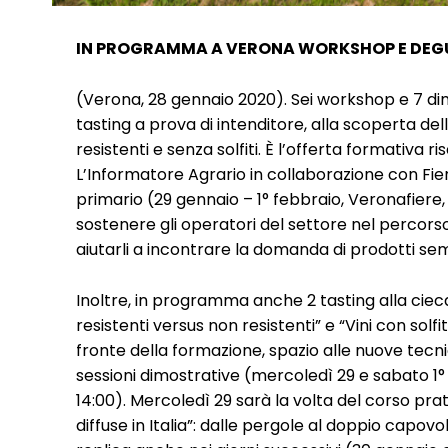
IN PROGRAMMA A VERONA WORKSHOP E DEG
(Verona, 28 gennaio 2020). Sei workshop e 7 di
tasting a prova di intenditore, alla scoperta dell
resistenti e senza solfiti. È l’offerta formativa r
L’Informatore Agrario in collaborazione con Fie
primario (29 gennaio – 1° febbraio, Veronafiere, 
sostenere gli operatori del settore nel percorso
aiutarli a incontrare la domanda di prodotti sem
Inoltre, in programma anche 2 tasting alla cieca 
resistenti versus non resistenti” e “Vini con solfiti
fronte della formazione, spazio alle nuove tecn
sessioni dimostrative (mercoledì 29 e sabato 1° 
14:00). Mercoledì 29 sarà la volta del corso pra
diffuse in Italia”: dalle pergole al doppio capo