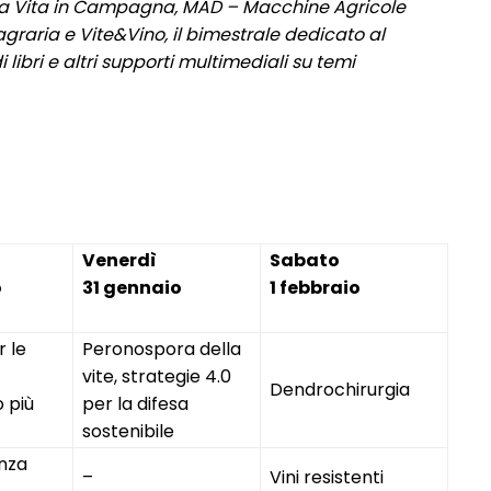
ica Vita in Campagna, MAD – Macchine Agricole
aria e Vite&Vino, il bimestrale dedicato al
 libri e altri supporti multimediali su temi
Venerdì
Sabato
o
31 gennaio
1 febbraio
 le
Peronospora della
vite, strategie 4.0
Dendrochirurgia
 più
per la difesa
sostenibile
enza
–
Vini resistenti