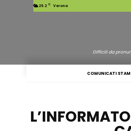
C
25.2
Verona
Difficili da pron
COMUNICATI STAM
L’INFORMATOR