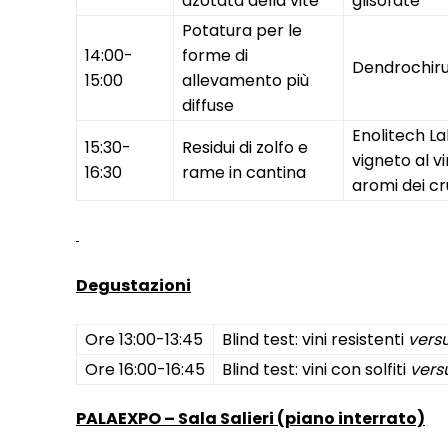
azotata della vite
glisofate
Potatura per le
14:00-
forme di
Dendrochiru
15:00
allevamento più
diffuse
Enolitech La
15:30-
Residui di zolfo e
vigneto al vin
16:30
rame in cantina
aromi dei cr
Degustazioni
Ore 13:00-13:45
Blind test: vini resistenti
vers
Ore 16:00-16:45
Blind test: vini con solfiti
vers
PALAEXPO – Sala Salieri (piano interrato)