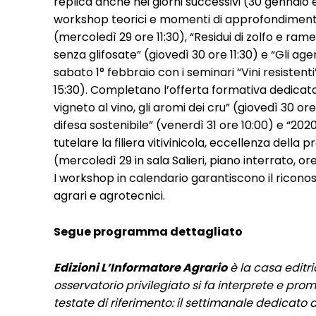
replica anche nei giorni successivi (30 gennaio
workshop teorici e momenti di approfondimento,
(mercoledì 29 ore 11:30), “Residui di zolfo e rame
senza glifosate” (giovedì 30 ore 11:30) e “Gli agen
sabato 1° febbraio con i seminari “Vini resistenti
15:30). Completano l’offerta formativa dedicata 
vigneto al vino, gli aromi dei cru” (giovedì 30 or
difesa sostenibile” (venerdì 31 ore 10:00) e “202
tutelare la filiera vitivinicola, eccellenza della 
(mercoledì 29 in sala Salieri, piano interrato, ore
I workshop in calendario garantiscono il riconos
agrari e agrotecnici.
Segue programma dettagliato
Edizioni L’Informatore Agrario
è la casa editr
osservatorio privilegiato si fa interprete e promo
testate di riferimento: il settimanale dedicato a