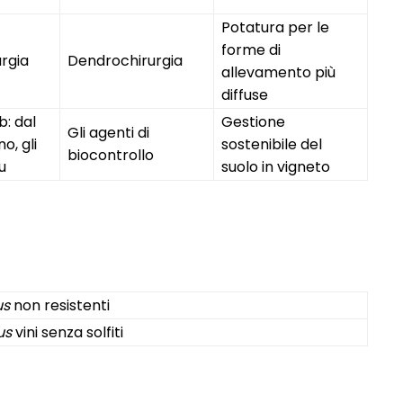
Potatura per le
forme di
rgia
Dendrochirurgia
allevamento più
diffuse
b: dal
Gestione
Gli agenti di
o, gli
sostenibile del
biocontrollo
u
suolo in vigneto
us
non resistenti
us
vini senza solfiti