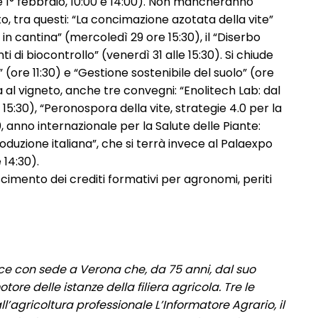
 e 1° febbraio, 10:00 e 14:00). Non mancheranno
 tra questi: “La concimazione azotata della vite”
 in cantina” (mercoledì 29 ore 15:30), il “Diserbo
ti di biocontrollo” (venerdì 31 alle 15:30). Si chiude
” (ore 11:30) e “Gestione sostenibile del suolo” (ore
al vigneto, anche tre convegni: “Enolitech Lab: dal
e 15:30), “Peronospora della vite, strategie 4.0 per la
0, anno internazionale per la Salute delle Piante:
produzione italiana”, che si terrà invece al Palaexpo
 14:30).
cimento dei crediti formativi per agronomi, periti
ice con sede a Verona che, da 75 anni, dal suo
tore delle istanze della filiera agricola. Tre le
ll’agricoltura professionale L’Informatore Agrario, il