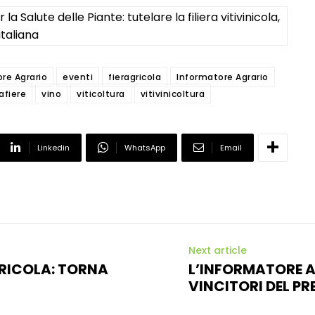
a Salute delle Piante: tutelare la filiera vitivinicola,
italiana
ore Agrario
eventi
fieragricola
Informatore Agrario
afiere
vino
viticoltura
vitivinicoltura
Linkedin
WhatsApp
Email
Next article
GRICOLA: TORNA
L’INFORMATORE AG
VINCITORI DEL P