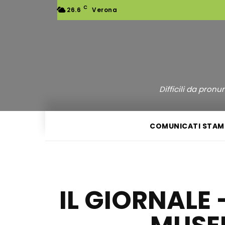
C
26.6
Verona
Difficili da pron
COMUNICATI STAM
IL GIORNALE