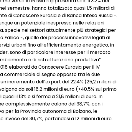
me verso la Russia rappresenta solo il 3,2% del
el semestre, hanno totalizzato quasi 1,5 miliardi di
te di Conoscere Eurasia e di Banca Intesa Russia -.
nque un potenziale inespresso nelle relazioni
a, specie nei settori attualmente più strategici per
Fallico -, quello dei processi innovativi legati al
ervizi urbani fino all’efficientamento energetico, in
der, sono di particolare interesse per il mercato
ambiamento e di ristrutturazione produttiva”.
l 2018 elaborati da Conoscere Eurasia per il IV
nea commerciale di segno opposto tra le due
n incremento dell’export del 22,4% (25,2 milioni di
algono da soli 18,2 milioni di euro (+40,5% sul primo
asi il 13% e si ferma a 21,8 milioni di euro. In
che complessivamente calano del 38,7%, con i
vo per la Provincia autonoma di Bolzano, le
 invece del 30,7%, portandosi a 12 milioni di euro.