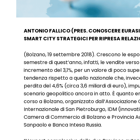
ANTONIO FALLICO (PRES. CONOSCERE EURASI
SMART CITY STRATEGICI PER RIPRESA RELAZ
(Bolzano, 19 settembre 2018). Crescono le espor
semestre di quest’anno, infatti, le vendite vers
incremento del 3,1%, per un valore di poco superi
tendenza rispetto a quello nazionale che, invece
perdita del 4,6% (circa 3,6 miliardi di euro), imput
scenario geopolitico ancora in atto. È quanto eme
corso a Bolzano, organizzato dall’Associazion
Internazionale di San Pietroburgo, IDM (innovat
Camera di Commercio di Bolzano e Provincia Au
Sanpaolo e Banca Intesa Russia.