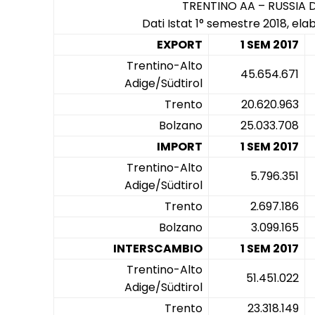
TRENTINO AA – RUSSIA
Dati Istat 1° semestre 2018, el
EXPORT
1 SEM 2017
Trentino-Alto
45.654.671
Adige/Südtirol
Trento
20.620.963
Bolzano
25.033.708
IMPORT
1 SEM 2017
Trentino-Alto
5.796.351
Adige/Südtirol
Trento
2.697.186
Bolzano
3.099.165
INTERSCAMBIO
1 SEM 2017
Trentino-Alto
51.451.022
Adige/Südtirol
Trento
23.318.149