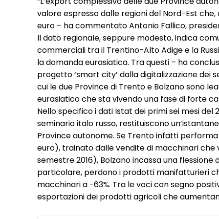
“L’export complessivo delle due Province autono
valore espresso dalle regioni del Nord-Est che, n
euro – ha commentato Antonio Fallico, presiden
Il dato regionale, seppure modesto, indica comu
commerciali tra il Trentino-Alto Adige e la Russi
la domanda eurasiatica. Tra questi – ha concluso 
progetto ‘smart city’ dalla digitalizzazione dei s
cui le due Province di Trento e Bolzano sono lea
eurasiatico che sta vivendo una fase di forte c
Nello specifico i dati Istat dei primi sei mesi de
seminario italo russo, restituiscono un’istanta
Province autonome. Se Trento infatti performa u
euro), trainato dalle vendite di macchinari che v
semestre 2016), Bolzano incassa una flessione di qu
particolare, perdono i prodotti manifatturieri 
macchinari a -63%. Tra le voci con segno positi
esportazioni dei prodotti agricoli che aumentano