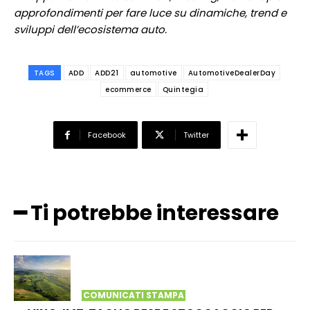
approfondimenti per fare luce su dinamiche, trend e
sviluppi dell’ecosistema auto.
TAGS
ADD
ADD21
automotive
AutomotiveDealerDay
ecommerce
Quintegia
Facebook
Twitter
━ Ti potrebbe interessare
COMUNICATI STAMPA