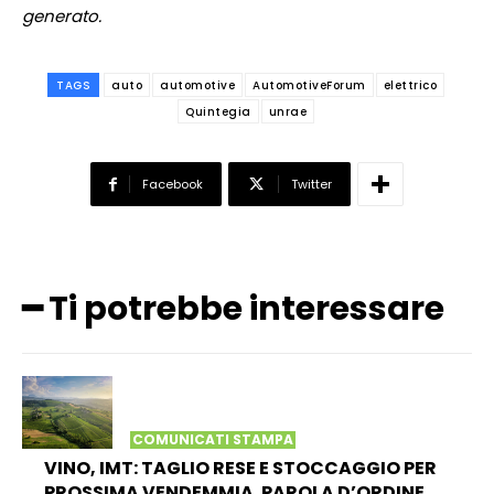
generato.
TAGS
auto
automotive
AutomotiveForum
elettrico
Quintegia
unrae
Facebook
Twitter
━ Ti potrebbe interessare
COMUNICATI STAMPA
VINO, IMT: TAGLIO RESE E STOCCAGGIO PER
PROSSIMA VENDEMMIA. PAROLA D’ORDINE