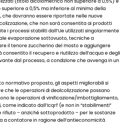
colizzati (titolo alcolometrico non superiore a 0,5%) e
 superiore a 0,5% ma inferiore al minimo della
te, che dovranno essere riportate nelle nuove
lcolizzazione, che non sarà consentita ai prodotti
i processi stabiliti dall’Ue utilizzati singolarmente
ale evaporazione sottovuoto, tecniche a
re il tenore zuccherino del mosto e aggiungere
onsentito il recupero e riutilizzo dell’acqua e degli
ivante dal processo, a condizione che avvenga in un
 normativo proposto, gli aspetti migliorabili si
ire che le operazioni di dealcolizzazione possano
no le operazioni di vinificazione/imbottigliamento,
come indicato dall’Icqrf (e non in “stabilimenti”
e rifiuto – anziché sottoprodotto – per le sostanze
 a contatore in ragione dell’antieconomicità