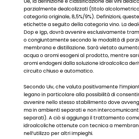
Ue, la definizione e classificazione dei vini deal
parzialmente dealcolizzati (titolo alcolometrico
categoria originale, 8,5%/9%). Definizioni, ques
etichette a seguito della categoria vino. La dea
Dop e Igp, dovrà avvenire esclusivamente tramite 
o congiuntamente secondo le modalità di parzi
membrana e distillazione. Sarà vietato aumenta
acqua o aromi esogeni al prodotto, mentre sarà c
aromi endogeni dalla soluzione idroalcolica der
circuito chiuso e automatico.
Secondo Uiv, che valuta positivamente l’impianto
legano in particolare alla possibilità di consent
avvenire nello stesso stabilimento dove avvengo
ma in ambienti separati e non intercomunicanti, 
separati). A ciò si aggiunga il trattamento com
idroalcoliche ottenute con tecnica a membrana
nell’utilizzo per altri impieghi.