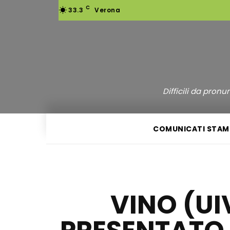
C
33.3
Verona
Difficili da pron
COMUNICATI STAM
VINO (UI