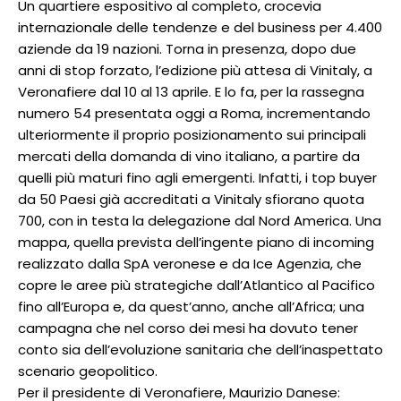
Un quartiere espositivo al completo, crocevia
internazionale delle tendenze e del business per 4.400
aziende da 19 nazioni. Torna in presenza, dopo due
anni di stop forzato, l’edizione più attesa di Vinitaly, a
Veronafiere dal 10 al 13 aprile. E lo fa, per la rassegna
numero 54 presentata oggi a Roma, incrementando
ulteriormente il proprio posizionamento sui principali
mercati della domanda di vino italiano, a partire da
quelli più maturi fino agli emergenti. Infatti, i top buyer
da 50 Paesi già accreditati a Vinitaly sfiorano quota
700, con in testa la delegazione dal Nord America. Una
mappa, quella prevista dell’ingente piano di incoming
realizzato dalla SpA veronese e da Ice Agenzia, che
copre le aree più strategiche dall’Atlantico al Pacifico
fino all’Europa e, da quest’anno, anche all’Africa; una
campagna che nel corso dei mesi ha dovuto tener
conto sia dell’evoluzione sanitaria che dell’inaspettato
scenario geopolitico.
Per il presidente di Veronafiere, Maurizio Danese: