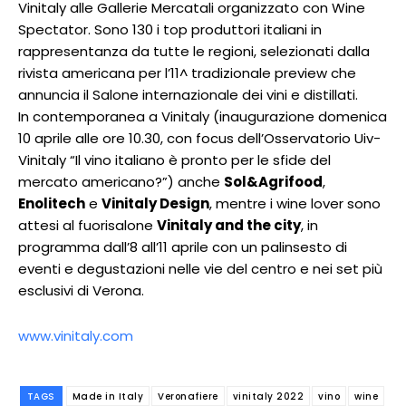
Vinitaly alle Gallerie Mercatali organizzato con Wine
Spectator. Sono 130 i top produttori italiani in
rappresentanza da tutte le regioni, selezionati dalla
rivista americana per l’11^ tradizionale preview che
annuncia il Salone internazionale dei vini e distillati.
In contemporanea a Vinitaly (inaugurazione domenica
10 aprile alle ore 10.30, con focus dell’Osservatorio Uiv-
Vinitaly “Il vino italiano è pronto per le sfide del
mercato americano?”) anche
Sol&Agrifood
,
Enolitech
e
Vinitaly Design
, mentre i wine lover sono
attesi al fuorisalone
Vinitaly and the city
, in
programma dall’8 all’11 aprile con un palinsesto di
eventi e degustazioni nelle vie del centro e nei set più
esclusivi di Verona.
www.vinitaly.com
TAGS
Made in Italy
Veronafiere
vinitaly 2022
vino
wine