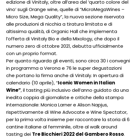
edizione di Vinitaly, oltre all’area del ‘quarto colore del
vino’ sugli Orange wine, quelle di “MicroMegaWines –
Micro Size, Mega Quality”, la nuova sezione riservata
alle produzioni di nicchia a tiratura limitata e di
altissima qualità, di Organic Hall che implementa
l’offerta di Vinitaly Bio e della Mixology, che dopo il
numero zero di ottobre 2021, debutta ufficialmente
con un proprio format.
Per quanto riguarda gli eventi, sono circa 30 i convegni
in programma a Verona e 76 le super degustazioni
che portano la firma anche di Vinitaly. In apertura di
calendario (10 aprile), “
Iconic Women in Italian
Wine”
, il tasting più inclusivo dell’anno guidato da una
inedita coppia di giornaliste e critiche della stampa
internazionale: Monica Larner e Alison Napjus,
rispettivamente di Wine Advocate e Wine Spectator,
per la prima volta insieme per raccontare la storia di 6
cantine italiane al femminile, oltre al walk around
tasting dei
Tre Bicchieri 2022 del Gambero Rosso
.