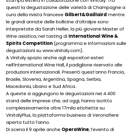
stampa estera in collaborazione con Vinitaly. Tra
questi la degustazione delle varietà di Champagne a
cura della rivista francese
Gilbert&Gaillaird
mentre
le grandi annate delle bollicine d’oltralpe sono
interpretate da Sarah Heller, la più giovane Master of
Wine asiatica, nel tasting di
International Wine &
Spirits Competition
(programma e informazioni sulle
degustazioni su www.vinitaly.com).
A Vinitaly spazio anche agli espositori esteri
nell’International Wine Hall, il padiglione riservato alle
produzioni internazionali. Presenti quest’anno Francia,
Brasile, Slovenia, Argentina, Spagna, Serbia,
Macedonia, Libano e Sud Africa.
A queste si aggiungono le degustazioni nei 4.400
stand delle imprese che, ad oggi, hanno iscritto
complessivamente oltre 17mila etichette su
VinitalyPlus, la piattaforma business di Veronafiere
aperta tutto l’anno.
Di scena il 9 aprile anche
OperaWine
, l’evento di