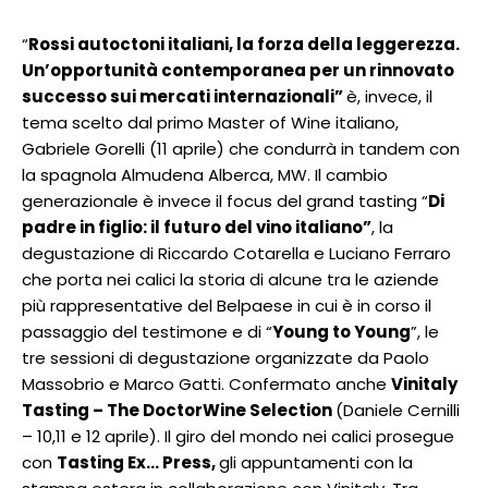
“
Rossi autoctoni italiani, la forza della leggerezza.
Un’opportunità contemporanea per un rinnovato
successo sui mercati internazionali”
è, invece, il
tema scelto dal primo Master of Wine italiano,
Gabriele Gorelli (11 aprile) che condurrà in tandem con
la spagnola Almudena Alberca, MW. Il cambio
generazionale è invece il focus del grand tasting “
Di
padre in figlio: il futuro del vino italiano”
, la
degustazione di Riccardo Cotarella e Luciano Ferraro
che porta nei calici la storia di alcune tra le aziende
più rappresentative del Belpaese in cui è in corso il
passaggio del testimone e di “
Young to Young
”, le
tre sessioni di degustazione organizzate da Paolo
Massobrio e Marco Gatti. Confermato anche
Vinitaly
Tasting – The DoctorWine Selection
(Daniele Cernilli
– 10,11 e 12 aprile). Il giro del mondo nei calici prosegue
con
Tasting Ex… Press,
gli appuntamenti con la