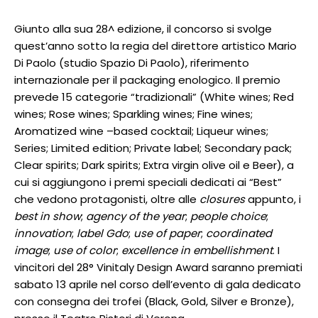
Giunto alla sua 28^ edizione, il concorso si svolge
quest’anno sotto la regia del direttore artistico Mario
Di Paolo (studio Spazio Di Paolo), riferimento
internazionale per il packaging enologico. Il premio
prevede 15 categorie “tradizionali” (White wines; Red
wines; Rose wines; Sparkling wines; Fine wines;
Aromatized wine –based cocktail; Liqueur wines;
Series; Limited edition; Private label; Secondary pack;
Clear spirits; Dark spirits; Extra virgin olive oil e Beer), a
cui si aggiungono i premi speciali dedicati ai “Best”
che vedono protagonisti, oltre alle
closures
appunto, i
best in show
;
agency of the year
;
people choice
;
innovation
;
label Gdo
;
use of paper
;
coordinated
image
;
use of color
;
excellence in embellishment
. I
vincitori del 28° Vinitaly Design Award saranno premiati
sabato 13 aprile nel corso dell’evento di gala dedicato
con consegna dei trofei (Black, Gold, Silver e Bronze),