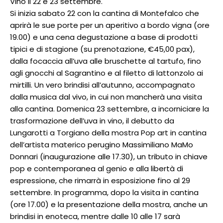
Vino il 22 e 23 settembre.
Si inizia sabato 22 con la cantina di Montefalco che
aprirà le sue porte per un aperitivo a bordo vigna (ore
19.00) e una cena degustazione a base di prodotti
tipici e di stagione (su prenotazione, €45,00 pax),
dalla focaccia all’uva alle bruschette al tartufo, fino
agli gnocchi al Sagrantino e al filetto di lattonzolo ai
mirtilli. Un vero brindisi all’autunno, accompagnato
dalla musica dal vivo, in cui non mancherà una visita
alla cantina. Domenica 23 settembre, a incorniciare la
trasformazione dell’uva in vino, il debutto da
Lungarotti a Torgiano della mostra Pop art in cantina
dell’artista materico perugino Massimiliano MaMo
Donnari (inaugurazione alle 17.30), un tributo in chiave
pop e contemporanea al genio e alla libertà di
espressione, che rimarrà in esposizione fino al 29
settembre. In programma, dopo la visita in cantina
(ore 17.00) e la presentazione della mostra, anche un
brindisi in enoteca, mentre dalle 10 alle 17 sarà