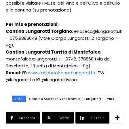
possibile visitare i Musei del Vino e dell’Olivo e dell’Olio
e la cantina (su prenotazione).
Per info e prenotazioni:
Cantina Lungarotti Torgiano
: enoteca@lungarotti.it
– 075.9886649 (viale Giorgio Lungarotti, 2 Torgiano –
Pg).
Cantina Lungarotti Turrita di Montefalco
:
montefalco@lungarotti.it – 0742. 378868 (via del
Boschetto, 1 Turrita di Montefalco – Pg).
Social
: FB
www.facebook.com/lungarotti/
; TW
@lungarotti e IG @lungarottiwine
TAGS
Cantine Aperte in vendemmia
Lungarotti
vino
Facebook
Twitter
Linkedin