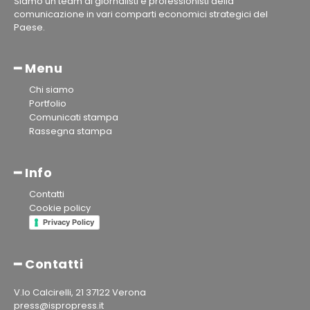
Siamo un team di giornalisti e professionisti della
comunicazione in vari comparti economici strategici del
Paese.
━ Menu
Chi siamo
Portfolio
Comunicati stampa
Rassegna stampa
━ Info
Contatti
Cookie policy
Privacy Policy
━ Contatti
V.lo Calcirelli, 21 37122 Verona
press@ispropress.it