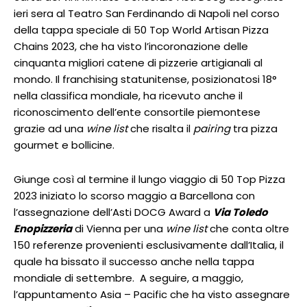
ieri sera al Teatro San Ferdinando di Napoli nel corso
della tappa speciale di 50 Top World Artisan Pizza
Chains 2023, che ha visto l’incoronazione delle
cinquanta migliori catene di pizzerie artigianali al
mondo. Il franchising statunitense, posizionatosi 18°
nella classifica mondiale, ha ricevuto anche il
riconoscimento dell’ente consortile piemontese
grazie ad una
wine list
che risalta il
pairing
tra pizza
gourmet e bollicine.
Giunge così al termine il lungo viaggio di 50 Top Pizza
2023 iniziato lo scorso maggio a Barcellona con
l’assegnazione dell’Asti DOCG Award a
Via Toledo
Enopizzeria
di Vienna per una
wine list
che conta oltre
150 referenze provenienti esclusivamente dall’Italia, il
quale ha bissato il successo anche nella tappa
mondiale di settembre. A seguire, a maggio,
l’appuntamento Asia – Pacific che ha visto assegnare