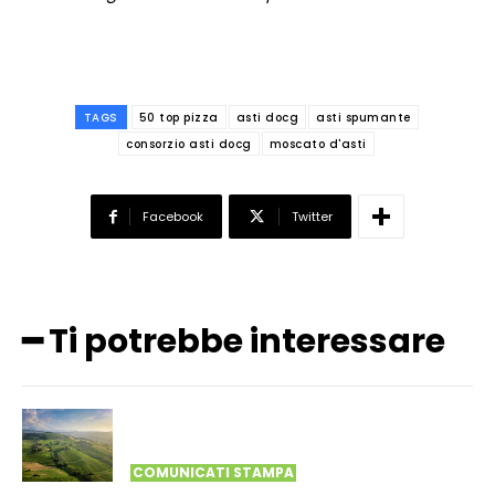
TAGS
50 top pizza
asti docg
asti spumante
consorzio asti docg
moscato d'asti
Facebook
Twitter
━ Ti potrebbe interessare
COMUNICATI STAMPA