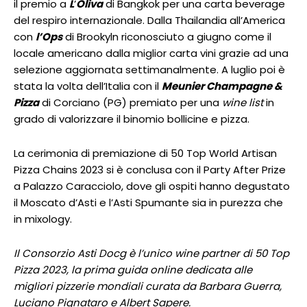
il premio a
L
’
Oliva
di Bangkok per una carta beverage
del respiro internazionale. Dalla Thailandia all’America
con
l’Ops
di Brookyln riconosciuto a giugno come il
locale americano dalla miglior carta vini grazie ad una
selezione aggiornata settimanalmente. A luglio poi è
stata la volta dell’Italia con il
Meunier Champagne &
Pizza
di Corciano (PG) premiato per una
wine list
in
grado di valorizzare il binomio bollicine e pizza.
La cerimonia di premiazione di 50 Top World Artisan
Pizza Chains 2023 si è conclusa con il Party After Prize
a Palazzo Caracciolo, dove gli ospiti hanno degustato
il Moscato d’Asti e l’Asti Spumante sia in purezza che
in mixology.
Il Consorzio Asti Docg è l’unico wine partner di 50 Top
Pizza 2023, la prima guida online dedicata alle
migliori pizzerie mondiali curata da Barbara Guerra,
Luciano Pignataro e Albert Sapere.