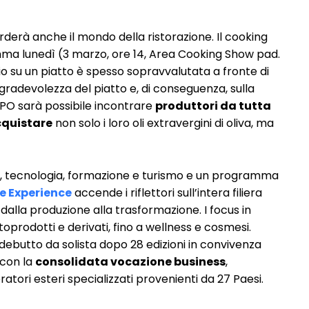
derà anche il mondo della ristorazione. Il cooking
mma lunedì (3 marzo, ore 14, Area Cooking Show pad.
lio su un piatto è spesso sopravvalutata a fronte di
a gradevolezza del piatto e, di conseguenza, sulla
EXPO sarà possibile incontrare
produttori da tutta
quistare
non solo i loro oli extravergini di oliva, ma
, tecnologia, formazione e turismo e un programma
ve Experience
accende i riflettori sull’intera filiera
 e dalla produzione alla trasformazione. I focus in
ottoprodotti e derivati, fino a wellness e cosmesi.
 debutto da solista dopo 28 edizioni in convivenza
 con la
consolidata vocazione business
,
tori esteri specializzati provenienti da 27 Paesi.