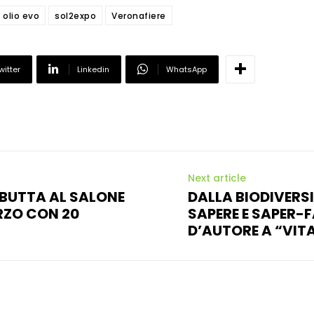
olio evo
sol2expo
Veronafiere
witter
Linkedin
WhatsApp
Next article
EBUTTA AL SALONE
DALLA BIODIVERSI
ARZO CON 20
SAPERE E SAPER-F
D’AUTORE A “VIT