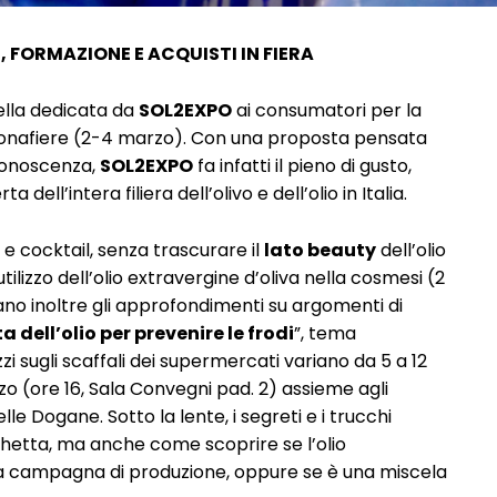
 FORMAZIONE E ACQUISTI IN FIERA
lla dedicata da
SOL2EXPO
ai consumatori per la
eronafiere (2-4 marzo). Con una proposta pensata
 conoscenza,
SOL2EXPO
fa infatti il pieno di gusto,
 dell’intera filiera dell’olivo e dell’olio in Italia.
e cocktail, senza trascurare il
lato beauty
dell’olio
tilizzo dell’olio extravergine d’oliva nella cosmesi (2
no inoltre gli approfondimenti su argomenti di
 dell’olio per prevenire le frodi
”, tema
zi sugli scaffali dei supermercati variano da 5 a 12
o (ore 16, Sala Convegni pad. 2) assieme agli
le Dogane. Sotto la lente, i segreti e i trucchi
tichetta, ma anche come scoprire se l’olio
tima campagna di produzione, oppure se è una miscela