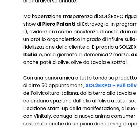
di oli di diverse annate.
Ma l’operazione trasparenza di SOL2EXPO riguar
show di
Piero Palanti
di Extravoglio, in progra
1), evidenzierà come l’incidenza di costo di un o
un profilo organolettico in grado di influire sull
fidelizzazione della clientela. E proprio a SOL2
Italia
e, nella giornata di domenica 2 marzo,
ac
anche paté di olive, olive da tavola e sott’oli.
Con una panoramica a tutto tondo su prodotto
di oltre 50 appuntamenti,
SOL2EXPO – Full Oli
dell’olivicoltura italiana, dalla terra alla tavola
calendario spaziano dall’olio all’oliva a tutti i s
L’edizione start-up della manifestazione, al suo
con Vinitaly, coniuga la nuova anima consumer
sostenuta anche da un piano di incoming di opera