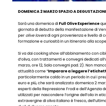
DOMENICA 2 MARZO SPAZIO A DEGUSTAZIONI,
Sarà una domenica di
Full Olive Experience
que
giornata di debutto della manifestazione di V
per
olive lovers
di ogni provenienza e livello di
formazione e curiosità in un itinerario alla scoperta
Si va dai cooking show all’abbinamento con cibi 
d’oliva, con trattamenti e convegni dedicati all’u
marzo, ore 12, Sala convegni pad. 2). Non manca
attualità come “
Imparare a leggere l’etichetta
particolarmente caldo in un periodo in cui i prez
euro e più, che sarà analizzato domenica 2 marz
esperti della Repressione Frodi e dell’Agenzia del
utilizzati per nascondere l’origine dell’olio in e
extravergine di oliva italiano è fresco, dell’ul