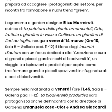
prepara ad accogliere i protagonisti del settore, per
incontri tra formazione e nuovi trend “green”.
L’agronoma e garden designer
Elisa Marmiroli
,
autrice di
La potatura delle piante ornamentali, Orto,
frutteto e giardino in vaso
e
Coltivare un giardino di
fiori da taglio
, inaugura
venerdì 14 marzo
(
Ore 10
,
Sala B – Galleria pad. 11-12) il filone degli
Incontri
d’autore
con un focus dedicata alla “Creazione e cura
di grandi e piccoli giardini ricchi di biodiversità”, un
viaggio tra ispirazioni e praticità per capire come
trasformare grandi e piccoli spazi verdi in rifugi naturali
e oasi di biodiversità.
Sempre nella mattinata di
venerdì
(ore
11.45
, Sala B –
Galleria pad. 11-12),
La biodiversità produttiva
sarà
protagonista anche dell’incontro con la direttrice di
Gardenia
Emanuela Rosa-Clot
e
Andrea Giaccardi
,