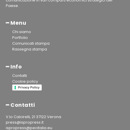
comunicazione in vari comparti economici strategici del
Paese.
━ Menu
Chi siamo
Portfolio
Comunicati stampa
Rassegna stampa
━ Info
Contatti
Cookie policy
Privacy Policy
━ Contatti
V.lo Calcirelli, 21 37122 Verona
press@ispropress.it
ispropress@pecitalia.eu