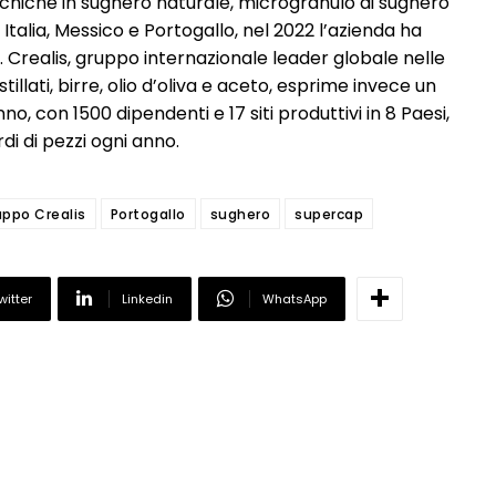
tecniche in sughero naturale, microgranulo di sughero
 Italia, Messico e Portogallo, nel 2022 l’azienda ha
ro. Crealis, gruppo internazionale leader globale nelle
stillati, birre, olio d’oliva e aceto, esprime invece un
no, con 1500 dipendenti e 17 siti produttivi in 8 Paesi,
di di pezzi ogni anno.
uppo Crealis
Portogallo
sughero
supercap
witter
Linkedin
WhatsApp