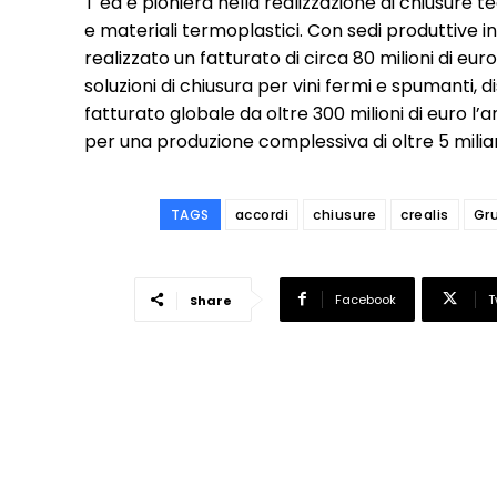
T ed è pioniera nella realizzazione di chiusure 
e materiali termoplastici. Con sedi produttive in
realizzato un fatturato di circa 80 milioni di eu
soluzioni di chiusura per vini fermi e spumanti, di
fatturato globale da oltre 300 milioni di euro l’an
per una produzione complessiva di oltre 5 miliar
TAGS
accordi
chiusure
crealis
Gr
Facebook
T
Share