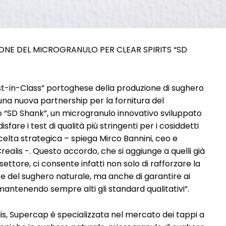
ONE DEL MICROGRANULO PER CLEAR SPIRITS “SD
-in-Class” portoghese della produzione di sughero
una nuova partnership per la fornitura del
o “SD Shank”, un microgranulo innovativo sviluppato
fare i test di qualità più stringenti per i cosiddetti
na scelta strategica – spiega Mirco Bannini, ceo e
ealis -. Questo accordo, che si aggiunge a quelli già
 settore, ci consente infatti non solo di rafforzare la
e del sughero naturale, ma anche di garantire ai
o, mantenendo sempre alti gli standard qualitativi”.
alis, Supercap è specializzata nel mercato dei tappi a