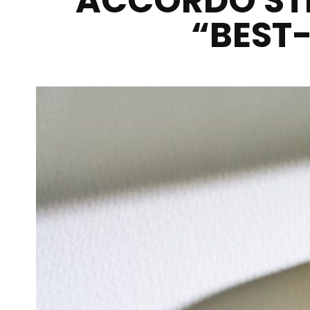
ACCORDO ST
“BEST