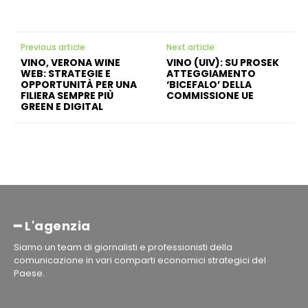
Previous article
Next article
VINO, VERONA WINE
VINO (UIV): SU PROSEK
WEB: STRATEGIE E
ATTEGGIAMENTO
OPPORTUNITÀ PER UNA
‘BICEFALO’ DELLA
FILIERA SEMPRE PIÙ
COMMISSIONE UE
GREEN E DIGITAL
━ L'agenzia
Siamo un team di giornalisti e professionisti della
comunicazione in vari comparti economici strategici del
Paese.