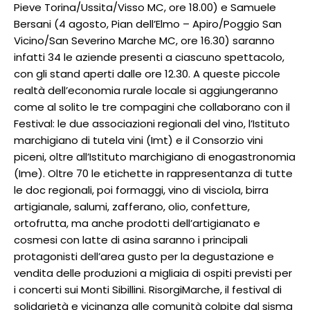
Pieve Torina/Ussita/Visso MC, ore 18.00) e Samuele
Bersani (4 agosto, Pian dell’Elmo – Apiro/Poggio San
Vicino/San Severino Marche MC, ore 16.30) saranno
infatti 34 le aziende presenti a ciascuno spettacolo,
con gli stand aperti dalle ore 12.30. A queste piccole
realtà dell’economia rurale locale si aggiungeranno
come al solito le tre compagini che collaborano con il
Festival: le due associazioni regionali del vino, l’Istituto
marchigiano di tutela vini (Imt) e il Consorzio vini
piceni, oltre all’Istituto marchigiano di enogastronomia
(Ime). Oltre 70 le etichette in rappresentanza di tutte
le doc regionali, poi formaggi, vino di visciola, birra
artigianale, salumi, zafferano, olio, confetture,
ortofrutta, ma anche prodotti dell’artigianato e
cosmesi con latte di asina saranno i principali
protagonisti dell’area gusto per la degustazione e
vendita delle produzioni a migliaia di ospiti previsti per
i concerti sui Monti Sibillini. RisorgiMarche, il festival di
solidarietà e vicinanza alle comunità colpite dal sisma