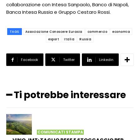
collaborazione con Intesa Sanpaolo, Banco di Napoli,
Banca Intesa Russia e Gruppo Cestaro Rossi.
TAGS
Associazione Conoscere Eurasia
commercio
economia
export
Italia
Russia
Facebook
Twitter
Linkedin
━ Ti potrebbe interessare
COMUNICATI STAMPA