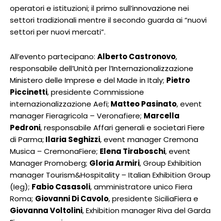
operatori e istituzioni; il primo sull’innovazione nei
settori tradizionali mentre il secondo guarda ai “nuovi
settori per nuovi mercati”.
All’evento partecipano:
Alberto Castronovo
,
responsabile dell’Unità per l’Internazionalizzazione
Ministero delle Imprese e del Made in Italy;
Pietro
Piccinetti
, presidente Commissione
internazionalizzazione Aefi;
Matteo Pasinato
, event
manager Fieragricola – Veronafiere;
Marcella
Pedroni
, responsabile Affari generali e societari Fiere
di Parma;
Ilaria Seghizzi
, event manager Cremona
Musica – CremonaFiere;
Elena Tiraboschi
, event
Manager Promoberg;
Gloria Armiri
, Group Exhibition
manager Tourism&Hospitality – Italian Exhibition Group
(Ieg);
Fabio Casasoli
, amministratore unico Fiera
Roma;
Giovanni Di Cavolo
, presidente SiciliaFiera e
Giovanna Voltolini
, Exhibition manager Riva del Garda