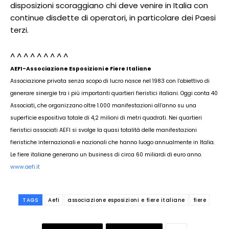
disposizioni scoraggiano chi deve venire in Italia con
continue disdette di operatori, in particolare dei Paesi
terzi.
^ ^ ^ ^ ^ ^ ^ ^ ^
AEFI-Associazione Esposizioni e Fiere Italiane
Associazione privata senza scopo di lucro nasce nel 1983 con l’obiettivo di
generare sinergie tra i più importanti quartieri fieristici italiani. Oggi conta 40
Associati, che organizzano oltre 1.000 manifestazioni all’anno su una
superficie espositiva totale di 4,2 milioni di metri quadrati. Nei quartieri
fieristici associati AEFI si svolge la quasi totalità delle manifestazioni
fieristiche internazionali e nazionali che hanno luogo annualmente in Italia.
Le fiere italiane generano un business di circa 60 miliardi di euro anno.
www.aefi.it
TAGS
Aefi
associazione esposizioni e fiere italiane
fiere