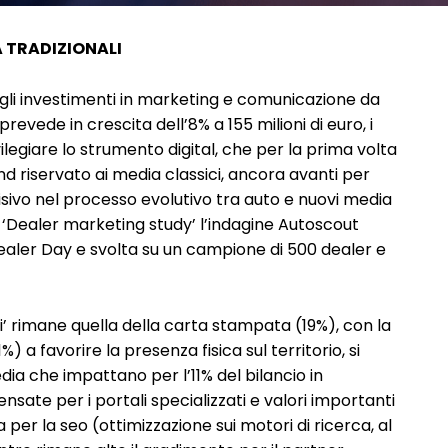
A TRADIZIONALI
 negli investimenti in marketing e comunicazione da
prevede in crescita dell’8% a 155 milioni di euro, i
vilegiare lo strumento digital, che per la prima volta
ond riservato ai media classici, ancora avanti per
isivo nel processo evolutivo tra auto e nuovi media
l ‘Dealer marketing study’ l’indagine Autoscout
aler Day e svolta su un campione di 500 dealer e
i’ rimane quella della carta stampata (19%), con la
%) a favorire la presenza fisica sul territorio, si
edia che impattano per l’11% del bilancio in
nsate per i portali specializzati e valori importanti
 per la seo (ottimizzazione sui motori di ricerca, al