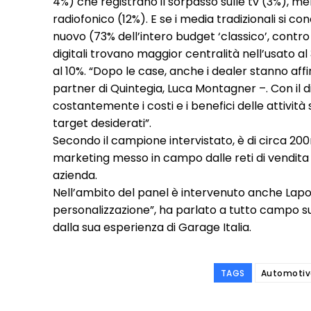
4%) che registrano il sorpasso sulle tv (3%), me
radiofonico (12%). E se i media tradizionali si 
nuovo (73% dell’intero budget ‘classico’, contro 
digitali trovano maggior centralità nell’usato al 3
al 10%. “Dopo le case, anche i dealer stanno aff
partner di Quintegia, Luca Montagner –. Con il digi
costantemente i costi e i benefici delle attività 
target desiderati”.
Secondo il campione intervistato, è di circa 20
marketing messo in campo dalle reti di vendita a
azienda.
Nell’ambito del panel è intervenuto anche Lapo 
personalizzazione”, ha parlato a tutto campo su s
dalla sua esperienza di Garage Italia.
TAGS
Automotiv