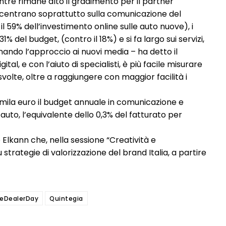
ntre rimane alto il gradimento per il partner
concentrano soprattutto sulla comunicazione del
il 59% dell’investimento online sulle auto nuove), i
1% del budget, (contro il 18%) e si fa largo sui servizi,
inando l’approccio ai nuovi media – ha detto il
tal, e con l’aiuto di specialisti, è più facile misurare
svolte, oltre a raggiungere con maggior facilità i
0mila euro il budget annuale in comunicazione e
uto, l’equivalente dello 0,3% del fatturato per
Elkann che, nella sessione “Creatività e
trategie di valorizzazione del brand Italia, a partire
eDealerDay
Quintegia