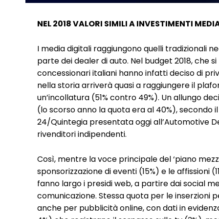
NEL 2018 VALORI SIMILI A INVESTIMENTI MEDI
I media digitali raggiungono quelli tradizionali
parte dei dealer di auto. Nel budget 2018, che si 
concessionari italiani hanno infatti deciso di pri
nella storia arriverà quasi a raggiungere il plaf
un’incollatura (51% contro 49%). Un allungo dec
(lo scorso anno la quota era al 40%), secondo i
24/Quintegia presentata oggi all’Automotive De
rivenditori indipendenti.
Così, mentre la voce principale del ‘piano mezz
sponsorizzazione di eventi (15%) e le affissioni (11
fanno largo i presidi web, a partire dai social m
comunicazione. Stessa quota per le inserzioni pe
anche per pubblicità online, con dati in evidenza