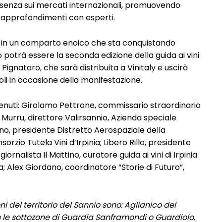
resenza sui mercati internazionali, promuovendo
e approfondimenti con esperti.
si in un comparto enoico che sta conquistando
 potrà essere la seconda edizione della guida ai vini
 Pignataro, che sarà distribuita a Vinitaly e uscirà
oli in occasione della manifestazione.
enuti: Girolamo Pettrone, commissario straordinario
urru, direttore Valirsannio, Azienda speciale
no, presidente Distretto Aerospaziale della
io Tutela Vini d’Irpinia; Libero Rillo, presidente
ornalista Il Mattino, curatore guida ai vini di Irpinia
; Alex Giordano, coordinatore “Storie di Futuro”,
i del territorio del Sannio sono: Aglianico del
le sottozone di Guardia Sanframondi o Guardiolo,