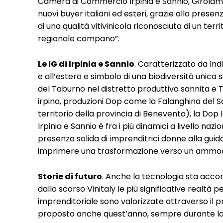
Camera di Commercio Irpinia e Sannio, Girolamo
nuovi buyer italiani ed esteri, grazie alla presen
di una qualità vitivinicola riconosciuta di un ter
regionale campano”.
Le IG di Irpinia e Sannio
. Caratterizzato da In
e all’estero e simbolo di una biodiversità unica
del Taburno nel distretto produttivo sannita e Ta
irpina, produzioni Dop come la Falanghina del 
territorio della provincia di Benevento), la Dop Ir
Irpinia e Sannio è fra i più dinamici a livello n
presenza solida di imprenditrici donne alla gui
imprimere una trasformazione verso un ammod
Storie di futuro
. Anche la tecnologia sta acco
dallo scorso Vinitaly le più significative realtà p
imprenditoriale sono valorizzate attraverso il p
proposto anche quest’anno, sempre durante la ra