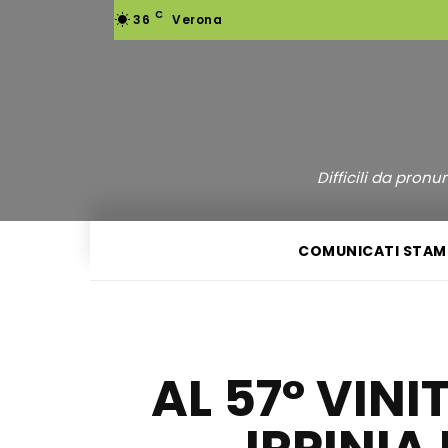
C
36
Verona
Difficili da pron
COMUNICATI STAM
AL 57° VINI