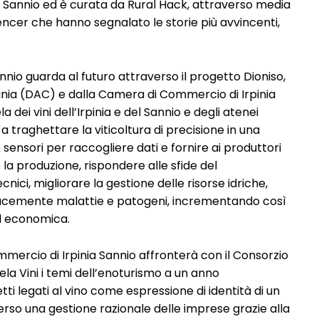
Sannio ed è curata da Rural Hack, attraverso media
luencer che hanno segnalato le storie più avvincenti,
 Sannio guarda al futuro attraverso il progetto Dioniso,
nia (DAC) e dalla Camera di Commercio di Irpinia
 dei vini dell’Irpinia e del Sannio e degli atenei
 a traghettare la viticoltura di precisione in una
e sensori per raccogliere dati e fornire ai produttori
 la produzione, rispondere alle sfide del
nici, migliorare la gestione delle risorse idriche,
icacemente malattie e patogeni, incrementando così
ed economica.
ommercio di Irpinia Sannio affronterà con il Consorzio
tela Vini i temi dell’enoturismo a un anno
tti legati al vino come espressione di identità di un
 verso una gestione razionale delle imprese grazie alla