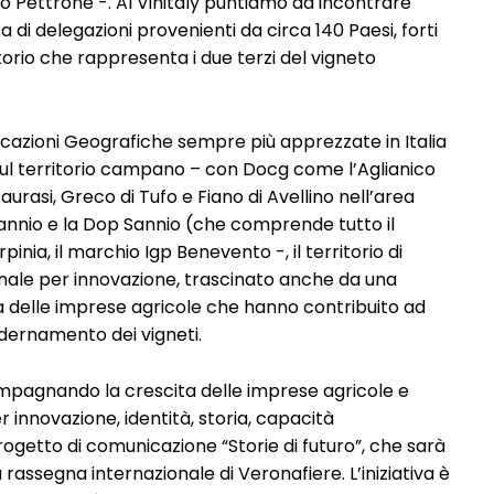
 Pettrone -. Al Vinitaly puntiamo ad incontrare
za di delegazioni provenienti da circa 140 Paesi, forti
ritorio che rappresenta i due terzi del vigneto
dicazioni Geografiche sempre più apprezzate in Italia
 sul territorio campano – con Docg come l’Aglianico
urasi, Greco di Tufo e Fiano di Avellino nell’area
Sannio e la Dop Sannio (che comprende tutto il
pinia, il marchio Igp Benevento -, il territorio di
azionale per innovazione, trascinato anche da una
da delle imprese agricole che hanno contribuito ad
ernamento dei vigneti.
mpagnando la crescita delle imprese agricole e
er innovazione, identità, storia, capacità
rogetto di comunicazione “Storie di futuro”, che sarà
ssegna internazionale di Veronafiere. L’iniziativa è