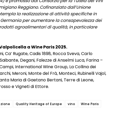
14) è promosso dal Consorzio per la Tutela dei Vini
rmigiano Reggiano. Cofinanziato dall’Unione
empla la realizzazione di attività specifiche in
ia e Germania per aumentare la consapevolezza dei
odotti agroalimentari di qualità, in particolare
Valpolicella a Wine Paris 2025.
ni, Ca’ Rugate, Cadis 1898, Rocca Sveva, Carlo
Saibante, Degani, Falezze di Anselmi Luca, Farina –
I Campi, International Wine Group, La Collina dei
archi, Meroni, Monte del Frà, Monteci, Rubinelli Vajol,
anta Maria di Gaetano Bertani, Terre di Leone,
osso e Vigneti di Ettore.
azione
Quality Heritage of Europe
vino
Wine Paris