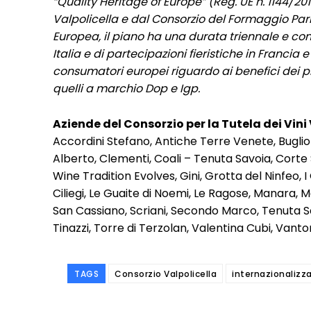
“Quality Heritage of Europe” (Reg. UE n. 1144/20
Valpolicella e dal Consorzio del Formaggio Pa
Europea, il piano ha una durata triennale e cont
Italia e di partecipazioni fieristiche in Franc
consumatori europei riguardo ai benefici dei pr
quelli a marchio Dop e Igp.
Aziende del Consorzio per la Tutela dei Vini 
Accordini Stefano, Antiche Terre Venete, Buglio
Alberto, Clementi, Coali – Tenuta Savoia, Corte 
Wine Tradition Evolves, Gini, Grotta del Ninfeo, 
Ciliegi, Le Guaite di Noemi, Le Ragose, Manara, M
San Cassiano, Scriani, Secondo Marco, Tenuta S
Tinazzi, Torre di Terzolan, Valentina Cubi, Vantor
TAGS
Consorzio Valpolicella
internazionalizz