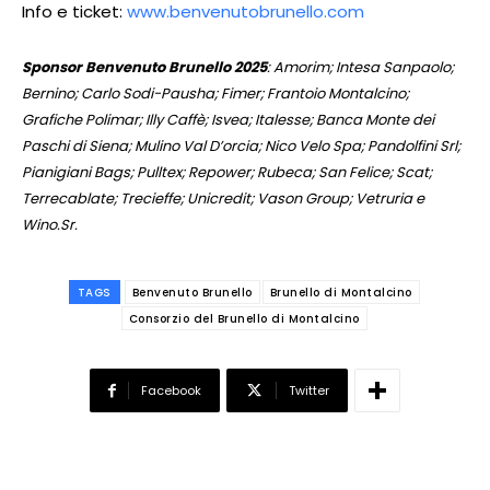
Info e ticket:
www.benvenutobrunello.com
Sponsor Benvenuto Brunello 2025
: Amorim; Intesa Sanpaolo;
Bernino; Carlo Sodi-Pausha; Fimer; Frantoio Montalcino;
Grafiche Polimar; Illy Caffè; Isvea; Italesse; Banca Monte dei
Paschi di Siena; Mulino Val D’orcia; Nico Velo Spa; Pandolfini Srl;
Pianigiani Bags; Pulltex; Repower; Rubeca; San Felice; Scat;
Terrecablate; Trecieffe; Unicredit; Vason Group; Vetruria e
Wino.Sr.
TAGS
Benvenuto Brunello
Brunello di Montalcino
Consorzio del Brunello di Montalcino
Facebook
Twitter