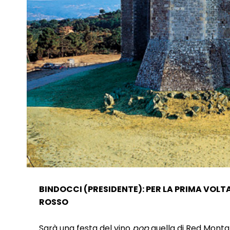
BINDOCCI (PRESIDENTE): PER LA PRIMA VOLT
ROSSO
Sarà una festa del vino
pop
quella di Red Monta