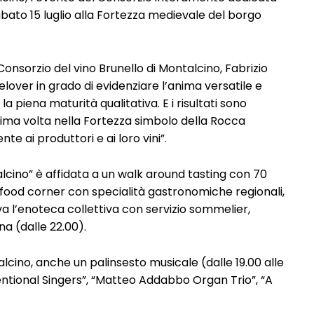
ato 15 luglio alla Fortezza medievale del borgo
onsorzio del vino Brunello di Montalcino, Fabrizio
elover in grado di evidenziare l’anima versatile e
a piena maturità qualitativa. E i risultati sono
rima volta nella Fortezza simbolo della Rocca
te ai produttori e ai loro vini”.
lcino” è affidata a un walk around tasting con 70
i food corner con specialità gastronomiche regionali,
iva l’enoteca collettiva con servizio sommelier,
a (dalle 22.00).
alcino, anche un palinsesto musicale (dalle 19.00 alle
ntional Singers”, “Matteo Addabbo Organ Trio”, “A