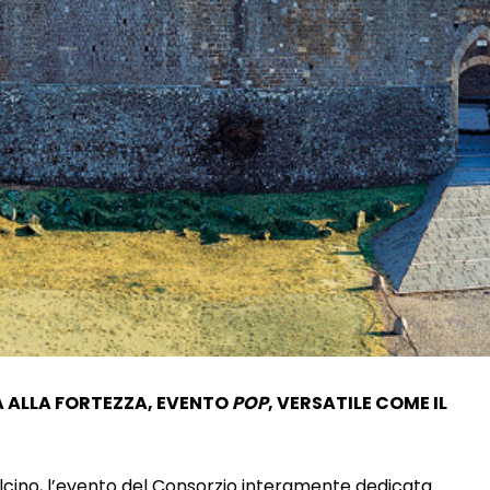
A ALLA FORTEZZA, EVENTO
POP
, VERSATILE COME IL
lcino, l’evento del Consorzio interamente dedicata