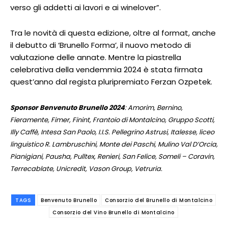
verso gli addetti ai lavori e ai winelover”.
Tra le novità di questa edizione, oltre al format, anche
il debutto di ‘Brunello Forma’, il nuovo metodo di
valutazione delle annate. Mentre la piastrella
celebrativa della vendemmia 2024 è stata firmata
quest’anno dal regista pluripremiato Ferzan Ozpetek.
Sponsor Benvenuto Brunello 2024
: Amorim, Bernino,
Fieramente, Fimer, Finint, Frantoio di Montalcino, Gruppo Scotti,
Illy Caffè, Intesa San Paolo, I.I.S. Pellegrino Astrusi, Italesse, liceo
linguistico R. Lambruschini, Monte dei Paschi, Mulino Val D’Orcia,
Pianigiani, Pausha, Pulltex, Renieri, San Felice, Someli – Coravin,
Terrecablate, Unicredit, Vason Group, Vetruria.
TAGS
Benvenuto Brunello
Consorzio del Brunello di Montalcino
Consorzio del Vino Brunello di Montalcino