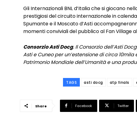
Gli Internazionali BNL d’Italia che si giocano ne
prestigiosi del circuito internazionale in calenda
Spumante e il Moscato d’Asti accompagneranno l
momenti conviviali del pubblico al Fan Village all
Consorzio Asti Docg
. Il Consorzio dell’Asti Do
Asti e Cuneo per un’estensione di circa 10mila e
Patrimonio Mondiale dell’Umanità e una produzio
TAGS
asti docg
atp finals
Facebook
Twitter
Share