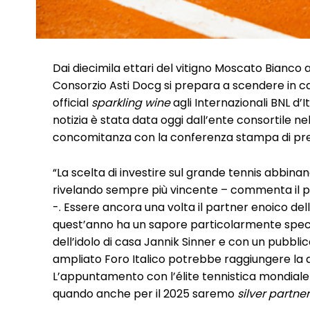
Dai diecimila ettari del vitigno Moscato Bianco al
Consorzio Asti Docg si prepara a scendere in c
official
sparkling wine
agli Internazionali BNL d’I
notizia è stata data oggi dall’ente consortile nel
concomitanza con la conferenza stampa di pre
“La scelta di investire sul grande tennis abbinand
rivelando sempre più vincente – commenta il p
-. Essere ancora una volta il partner enoico dell
quest’anno ha un sapore particolarmente specia
dell’idolo di casa Jannik Sinner e con un pubblic
ampliato Foro Italico potrebbe raggiungere la 
L’appuntamento con l’élite tennistica mondial
quando anche per il 2025 saremo
silver partner