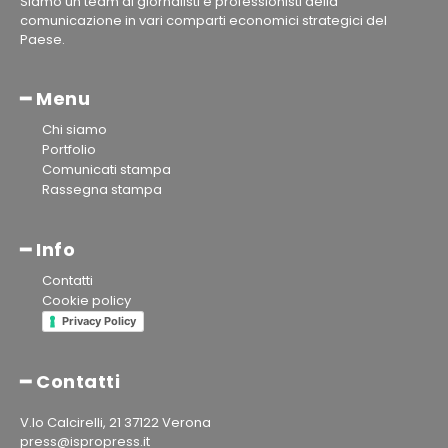
Siamo un team di giornalisti e professionisti della
comunicazione in vari comparti economici strategici del
Paese.
━ Menu
Chi siamo
Portfolio
Comunicati stampa
Rassegna stampa
━ Info
Contatti
Cookie policy
Privacy Policy
━ Contatti
V.lo Calcirelli, 21 37122 Verona
press@ispropress.it