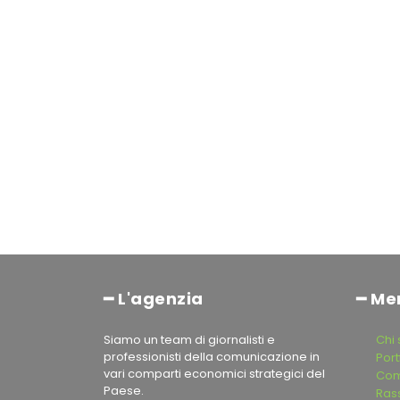
━ L'agenzia
━ Me
Siamo un team di giornalisti e
Chi
professionisti della comunicazione in
Port
vari comparti economici strategici del
Com
Paese.
Ras