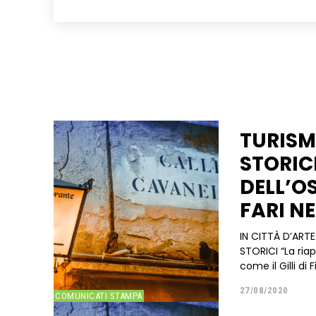
TURISM
STORIC
DELL’O
FARI N
IN CITTÀ D’ARTE
STORICI “La riapertura, in questi giorni, di alcuni nostri luoghi simbolo
come il Gilli di F
27/08/2020
COMUNICATI STAMPA