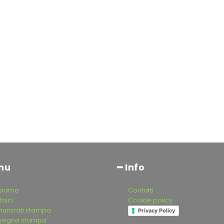
nu
━ Info
 siamo
Contatti
folio
Cookie policy
unicati stampa
Privacy Policy
segna stampa