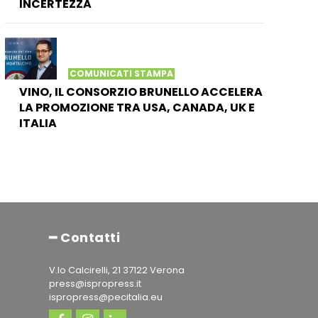
INCERTEZZA
COMUNICATI STAMPA
VINO, IL CONSORZIO BRUNELLO ACCELERA
LA PROMOZIONE TRA USA, CANADA, UK E
ITALIA
━ Contatti
V.lo Calcirelli, 21 37122 Verona
press@ispropress.it
ispropress@pecitalia.eu