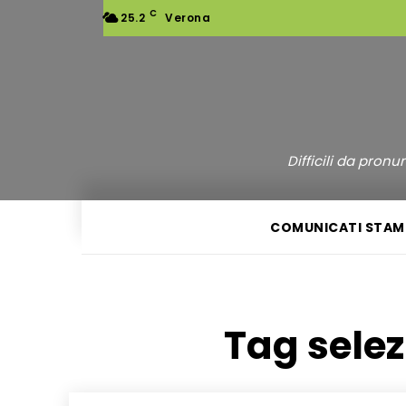
C
25.2
Verona
Difficili da pron
COMUNICATI STAM
Tag sele