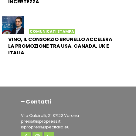
INCERTEZZA
COMUNICATI STAMPA
VINO, IL CONSORZIO BRUNELLO ACCELERA
LA PROMOZIONE TRA USA, CANADA, UK E
ITALIA
━ Contatti
V.lo Calcirelli, 21 37122 Verona
press@ispropress.it
ispropress@pecitalia.eu