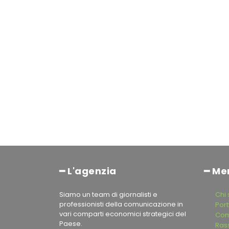
━ L'agenzia
━ Me
Siamo un team di giornalisti e
Chi
professionisti della comunicazione in
Port
vari comparti economici strategici del
Com
Paese.
Ras