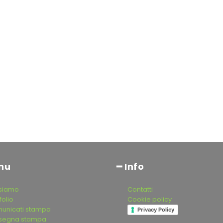
nu
━ Info
 siamo
Contatti
folio
Cookie policy
unicati stampa
Privacy Policy
segna stampa