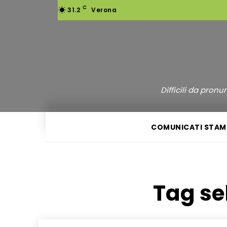
C
31.2
Verona
Difficili da pron
COMUNICATI STAM
Tag se