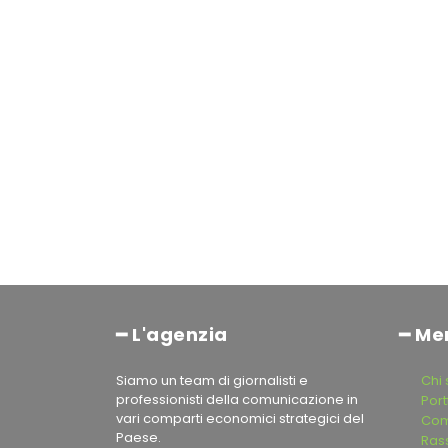
━ L'agenzia
━ Me
Siamo un team di giornalisti e
Chi
professionisti della comunicazione in
Port
vari comparti economici strategici del
Com
Paese.
Ras