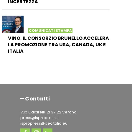
INCERTEZZA
COMUNICATI STAMPA
VINO, IL CONSORZIO BRUNELLO ACCELERA
LA PROMOZIONE TRA USA, CANADA, UK E
ITALIA
━ Contatti
V.lo Calcirelli, 21 37122 Verona
press@ispropress.it
ispropress@pecitalia.eu