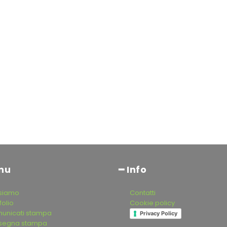
nu
━ Info
 siamo
Contatti
folio
Cookie policy
unicati stampa
Privacy Policy
segna stampa