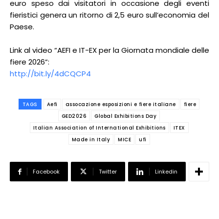
euro speso dai visitatori in occasione degli eventi
fieristici genera un ritorno di 2,5 euro sull’economia del
Paese.
Link al video “AEFI e IT-EX per la Giornata mondiale delle
fiere 2026”:
http://bit.ly/4dCQCP4
TAGS
Aefi
assocazione esposizioni e fiere italiane
fiere
GED2026
Global Exhibitions Day
Italian Association of International Exhibitions
ITEX
Made in Italy
MICE
ufi
Facebook
Twitter
Linkedin