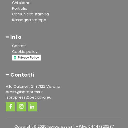
Chi siamo
Portfolio
Comunicati stampa
Rassegna stampa
━ Info
Contatti
Cookie policy
Privacy Policy
━ Contatti
V.lo Calcirelli, 21 37122 Verona
press@ispropress.it
ispropress@pecitalia.eu
Copyright © 2025 Ispropress s.r.l. - P.Iva 04447320237