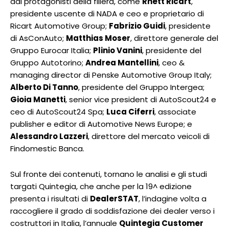
dai protagonisti della filiera, come
Rhett Ricart
,
presidente uscente di NADA e ceo e proprietario di
Ricart Automotive Group;
Fabrizio Guidi
, presidente
di AsConAuto;
Matthias Moser
, direttore generale del
Gruppo Eurocar Italia;
Plinio Vanini
, presidente del
Gruppo Autotorino;
Andrea Mantellini
, ceo &
managing director di Penske Automotive Group Italy;
Alberto Di Tanno
, presidente del Gruppo Intergea;
Gioia Manetti
, senior vice president di AutoScout24 e
ceo di AutoScout24 Spa;
Luca Ciferri
, associate
publisher e editor di Automotive News Europe; e
Alessandro Lazzeri
, direttore del mercato veicoli di
Findomestic Banca.
Sul fronte dei contenuti, tornano le analisi e gli studi
targati Quintegia, che anche per la 19^ edizione
presenta i risultati di
DealerSTAT
, l’indagine volta a
raccogliere il grado di soddisfazione dei dealer verso i
costruttori in Italia, l’annuale
Quintegia Customer